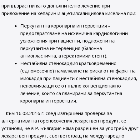
при възрастни като допълнително лечение при
приложение на хепарин и ацетилсалицилова киселина при:
Перкутантна коронарна интервенция –
предотвратяване на исхемична кардиологични
усложнения при пациенти, подложени на
перкутантна интервенция (балонна
ангиопластична, атеректомияи стент).
Нестабилна стенокардия кратковременно
(едномесечно) намаляване на риска от инфаркт на
миокарда при пациенти с нестабилна стенокардия,
неповлияващи се от пълно конвенционално
лечение, които са планирани за перкутантна
коронарна интервенция.
Към 16.03.2016 г. след извършена проверка за
алтернатива на горепосочения лекарствен продукт, се
установи, че в Р. България няма разрешен за употреба друг
лекарствен продукт, съответстващ на международно