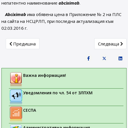
непатентно наименование
abciximab
.
Abciximab
има обявена цена в Приложение № 2 на ПЛС
на сайта на НСЦРЛП, при последна актуализация към
02.03.2016 г.
Previous article: Монографии за вещества и препарати 
Next article: 
Предишна
Следваща
Важна информация!
Уведомления по чл. 54 от ЗЛПХМ
СЕСПА
Административна информация