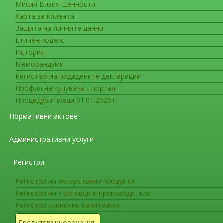
Мисия Визия Ценности
Съобщения за медицинските сп
Харта за клиента
Развитие на инхибитори при ле
Защита на личните данни
тежка хемофилия А с лекарств
Етичен кодекс
История
Комитетът за оценка на риска при проследя
Меморандуми
на мета-анализ на данните от три наблюдателн
Регистър на подадените декларации
(UKHCDO) и FranceCoag study groups)), които
Профил на купувача - портал
продукти, съдържащи рекомбинантен фактор V
Процедури преди 01.01.2020 г.
на фактор VIII < 1%).
Нормативни актове
PRAC потвърди, че в своята цялост налични
Административни услуги
Bayer/Helixate NexGen е свързан с увеличен р
това пациенти в сравнение с други лекарстве
Регистри
заключения са в съгласие със заключенията, 
Bayer/Helixate NexGen през 2013 г.
Регистри на лекарствени продукти
Регистри на търговци и производители
PRAC препоръча на притежателите на разре
Регистри клинични изпитвания
рекомбинантен фактор VIII да проследяват пу
лекарствени инхибитори, с цел продуктовата 
Продуктова информация