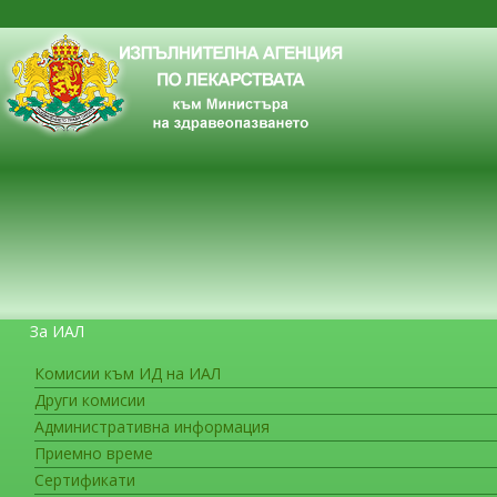
За ИАЛ
Комисии към ИД на ИАЛ
Други комисии
ЗА ГРАЖДАНИТЕ
Административна информация
Приемно време
Сертификати