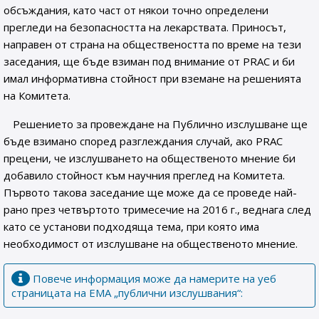
обсъждания, като част от някои точно определени
прегледи на безопасността на лекарствата. Приносът,
направен от страна на обществеността по време на тези
заседания, ще бъде взиман под внимание от PRAC и би
имал информативна стойност при вземане на решенията
на Комитета.
Решението за провеждане на Публично изслушване ще
бъде взимано според разглеждания случай, ако PRAC
прецени, че изслушването на общественото мнение би
добавило стойност към научния преглед на Комитета.
Първото такова заседание ще може да се проведе най-
рано през четвъртото тримесечие на 2016 г., веднага след
като се установи подходяща тема, при която има
необходимост от изслушване на общественото мнение.
Повече информация може да намерите на уеб
страницата на ЕМА „публични изслушвания“: