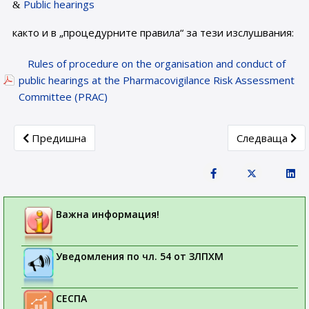
Public hearings
както и в „процедурните правила“ за тези изслушвания:
Rules of procedure on the organisation and conduct of
public hearings at the Pharmacovigilance Risk Assessment
Committee (PRAC)
Previous article: Постоянно преустановяване на продажбит
Next article:
Предишна
Следваща
Важна информация!
Уведомления по чл. 54 от ЗЛПХМ
СЕСПА