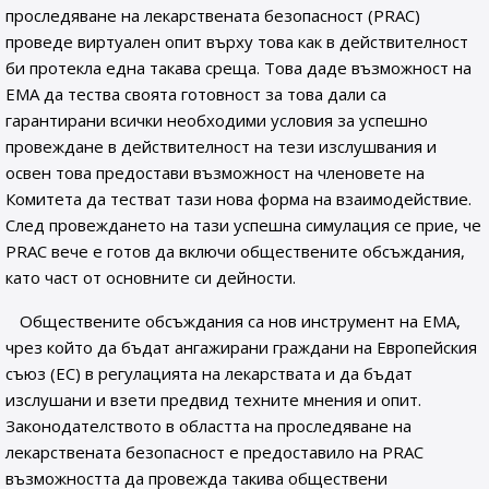
проследяване на лекарствената безопасност (PRAC)
проведе виртуален опит върху това как в действителност
би протекла една такава среща. Това даде възможност на
ЕМА да тества своята готовност за това дали са
гарантирани всички необходими условия за успешно
провеждане в действителност на тези изслушвания и
освен това предостави възможност на членовете на
Комитета да тестват тази нова форма на взаимодействие.
След провеждането на тази успешна симулация се прие, че
PRAC вече е готов да включи обществените обсъждания,
като част от основните си дейности.
Обществените обсъждания са нов инструмент на EMA,
чрез който да бъдат ангажирани граждани на Европейския
съюз (ЕС) в регулацията на лекарствата и да бъдат
изслушани и взети предвид техните мнения и опит.
Законодателството в областта на проследяване на
лекарствената безопасност е предоставило на PRAC
възможността да провежда такива обществени