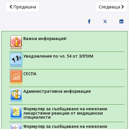
Previous article: Постоянно преустановяване на продажбите
Next article:
Предишна
Следваща
Важна информация!
Уведомления по чл. 54 от ЗЛПХМ
СЕСПА
Административна информация
Формуляр за съобщаване на нежелани
лекарствени реакции от медицински
специалисти
Формуляр за съобщаване на нежелани