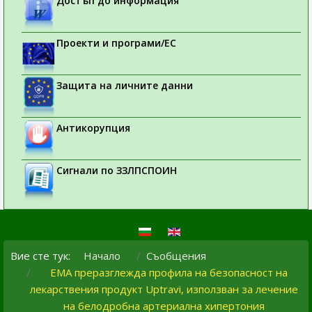
Достъп до информация
Проекти и програми/ЕС
Защита на личните данни
Антикорупция
Сигнали по ЗЗЛПСПОИН
Вие сте тук:
Начало
Съобщения
ЕМА преразглежда профила на безопасност на
лекарствения продукт Uptravi, използван за лечение
на белодробна артериална хипертония