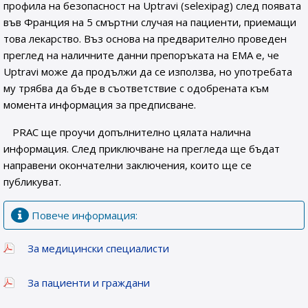
профила на безопасност на Uptravi (selexipag) след появата
във Франция на 5 смъртни случая на пациенти, приемащи
това лекарство. Въз основа на предварително проведен
преглед на наличните данни препоръката на ЕМА е, че
Uptravi може да продължи да се използва, но употребата
му трябва да бъде в съответствие с одобрената към
момента информация за предписване.
PRAC ще проучи допълнително цялата налична
информация. След приключване на прегледа ще бъдат
направени окончателни заключения, които ще се
публикуват.
Повече информация:
За медицински специалисти
За пациенти и граждани