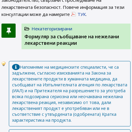
законодателство, свързани с проследяване на
лекарствената безопасност. Повече информация за тези
консултации може да намерите
ТУК
.
Некатегоризирани
Формуляр за съобщаване на нежелани
лекарствени реакции
Напомняме на медицинските специалисти, че са
задължени, съгласно изискванията на Закона за
лекарствените продукти в хуманната медицина, да
съобщават на Изпълнителната агенция по лекарствата
(ИАЛ) и на Притежателя на разрешението за употреба
всяка подозирана сериозна или неочаквана нежелана
лекарствена реакция, независимо от това, дали
лекарственият продукт е употребяван или не в
съответствие с утвърдената (одобрената) Кратка
характеристика на продукта.