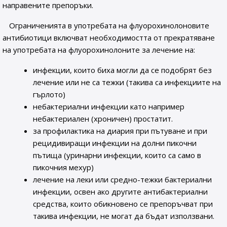
направените препоръки.
Ограниченията в употребата на флуорохинолоновите
антибиотици включват необходимостта от прекратяване
на употребата на флуорохинолоните за лечение на:
инфекции, които биха могли да се подобрят без
лечение или не са тежки (такива са инфекциите на
гърлото)
небактериални инфекции като например
небактериален (хроничен) простатит.
за профилактика на диария при пътуване и при
рецидивиращи инфекции на долни пикочни
пътища (уринарни инфекции, които са само в
пикочния мехур)
лечение на леки или средно-тежки бактериални
инфекции, освен ако другите антибактериални
средства, които обикновено се препоръчват при
такива инфекции, не могат да бъдат използвани.