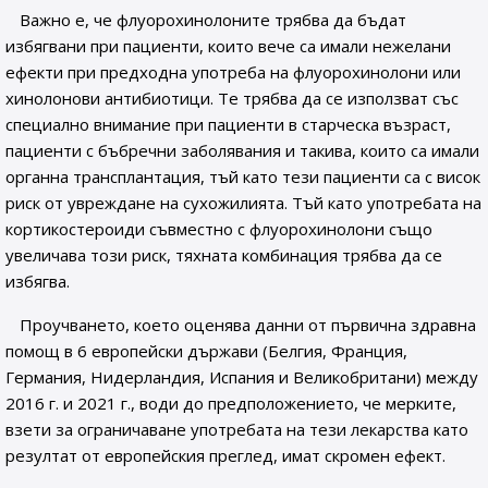
Важно е, че флуорохинолоните трябва да бъдат
избягвани при пациенти, които вече са имали нежелани
ефекти при предходна употреба на флуорохинолони или
хинолонови антибиотици. Те трябва да се използват със
специално внимание при пациенти в старческа възраст,
пациенти с бъбречни заболявания и такива, които са имали
органна трансплантация, тъй като тези пациенти са с висок
риск от увреждане на сухожилията. Тъй като употребата на
кортикостероиди съвместно с флуорохинолони също
увеличава този риск, тяхната комбинация трябва да се
избягва.
Проучването, което оценява данни от първична здравна
помощ в 6 европейски държави (Белгия, Франция,
Германия, Нидерландия, Испания и Великобритани) между
2016 г. и 2021 г., води до предположението, че мерките,
взети за ограничаване употребата на тези лекарства като
резултат от европейския преглед, имат скромен ефект.