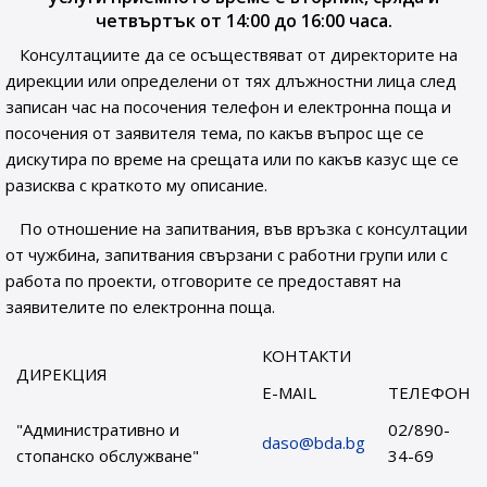
четвъртък от 14:00 до 16:00 часа.
Консултациите да се осъществяват от директорите на
дирекции или определени от тях длъжностни лица след
записан час на посочения телефон и електронна поща и
посочения от заявителя тема, по какъв въпрос ще се
дискутира по време на срещата или по какъв казус ще се
разисква с краткото му описание.
По отношение на запитвания, във връзка с консултации
от чужбина, запитвания свързани с работни групи или с
работа по проекти, отговорите се предоставят на
заявителите по електронна поща.
КОНТАКТИ
ДИРЕКЦИЯ
E-MAIL
ТЕЛЕФОН
"Административно и
02/890-
daso@bda.bg
стопанско обслужване"
34-69