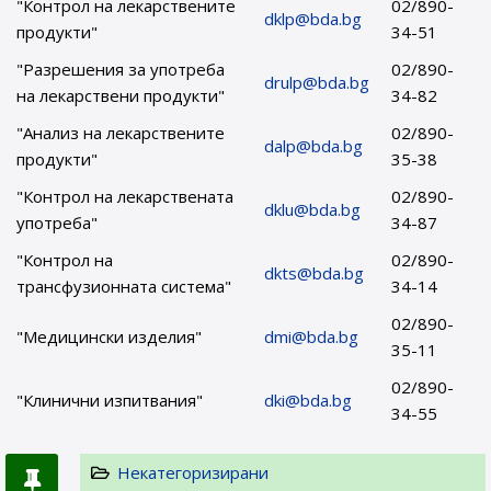
"Контрол на лекарствените
02/890-
dklp@bda.bg
продукти"
34-51
"Разрешения за употреба
02/890-
drulp@bda.bg
на лекарствени продукти"
34-82
"Анализ на лекарствените
02/890-
dalp@bda.bg
продукти"
35-38
"Контрол на лекарствената
02/890-
dklu@bda.bg
употреба"
34-87
"Контрол на
02/890-
dkts@bda.bg
трансфузионната система"
34-14
02/890-
"Медицински изделия"
dmi@bda.bg
35-11
02/890-
"Клинични изпитвания"
dki@bda.bg
34-55
Некатегоризирани