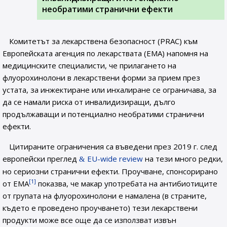
необратими странични ефекти
Комитетът за лекарствена безопасност (PRAC) към
Европейската агенция по лекарствата (ЕМА) напомня на
медицинските специалисти, че прилагането на
флуорохинолони в лекарствени форми за прием през
устата, за инжектиране или инхалиране се ограничава, за
да се намали риска от инвалидизиращи, дълго
продължаващи и потенциално необратими странични
ефекти.
Цитираните ограничения са въведени през 2019 г. след
европейски преглед
EU-wide review
на тези много редки,
но сериозни странични ефекти. Проучване, спонсорирано
[1]
от ЕМА
показва, че макар употребата на антибиотиците
от групата на флуорохинолони е намалена (в страните,
където е проведено проучването) тези лекарствени
продукти може все още да се използват извън