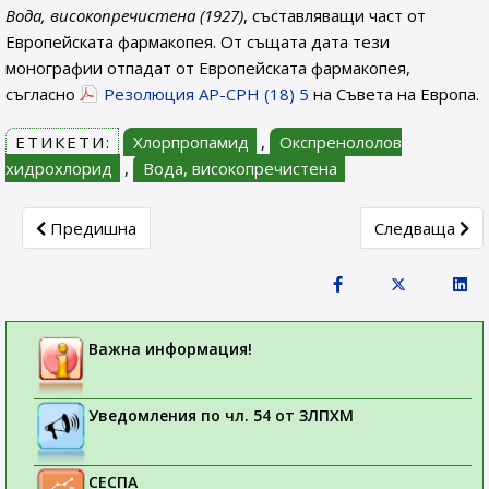
Вода, високопречистена (1927)
, съставляващи част от
Европейската фармакопея. От същата дата тези
монографии отпадат от Европейската фармакопея,
съгласно
Резолюция AP-CPH (18) 5
на Съвета на Европа.
ЕТИКЕТИ:
Хлорпропамид
,
Окспренололов
хидрохлорид
,
Вода, високопречистена
Previous article: Дати на влизане в сила на допълнен
Next article
Предишна
Следваща
Важна информация!
Уведомления по чл. 54 от ЗЛПХМ
СЕСПА