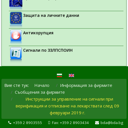
Защита на личните данни
Антикорупция
Сигнали по ЗЗЛПСПОИН
Вие сте тук:
Начало
Информация за фирмите
Съобщения за фирмите
Инструкции за управление на сигнали при
верификация и отписване на лекарствата след 09
февруари 2019 г.
+359 2 8903555
Fax: +359 2 8903434
bda@bda.bg