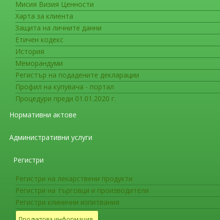
Мисия Визия Ценности
Съобщения за фирмите
10
Харта за клиента
Покана към всички спонсори да
Защита на личните данни
данни на ЕС
Етичен кодекс
История
Европейската комисия (ЕК), Европейската аг
Меморандуми
лекарствата (НМА) изготвиха съвместно
пи
Регистър на подадените декларации
изпитвания, проведени в Европейския съюз, 
Профил на купувача - портал
завършените изпитвания в базата данни за кл
Процедури преди 01.01.2020 г.
Нормативни актове
Прозрачността и общественият достъп до р
отрицателни, са основата за защита и укрепв
Административни услуги
изпитванията, че тяхното доброволно участие
съобщаването на резултатите е в полза на ця
Регистри
пуснати на пазара или се използват в следва
медицинските специалисти, както и на всички
Регистри на лекарствени продукти
които те може да приемат или предписват. Пр
Регистри на търговци и производители
напредъка на клиничната изследователска де
Регистри клинични изпитвания
лекарства.
Продуктова информация