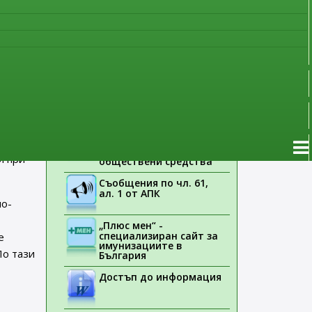
наблюдение
сички
Указания на ЕМА
е на
Лекарствени продукти
без лекарско
ия
предписание
(СЗО),
Новоразрешени за
употреба лекарствени
продукти
Електронен списък на
те са
медицинските изделия,
заплащани с
и при
обществени средства
Съобщения по чл. 61,
ал. 1 от АПК
по-
„Плюс мен“ -
специализиран сайт за
е
имунизациите в
По тази
България
Достъп до информация