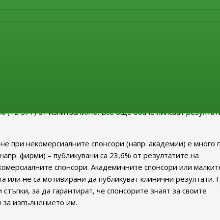
ането на информация относно протокола и резултатите на в
рмация е общественодостъпна чрез регистъра на клиничните
от спонсорите се изисква да публикуват резултатите в рамкит
не (или шест месеца за изпитване при деца). Тази информац
s Registry Platform (ICTRP) на Световната здравна организация 
форма.
ючва общо 57 687 клинични изпитвания, от които 27 093 са
8 432 би трябвало да имат публикувани резултати. Спонсори
% (12 577) от изпитванията. Все още обаче липсват резултат
не при некомерсиалните спонсори (напр. академии) е много 
напр. фирми) – публикувани са 23,6% от резултатите на
комерсиалните спонсори. Академичните спонсори или малкит
а или не са мотивирани да публикуват клинични резултати. 
стъпки, за да гарантират, че спонсорите знаят за своите
 за изпълнението им.