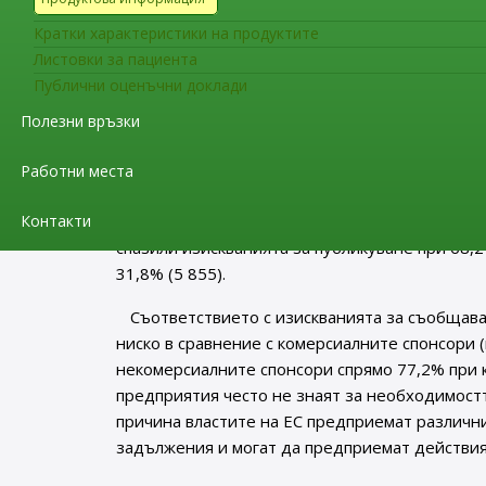
Спонсорите са задължени да осигурят подав
Кратки характеристики на продуктите
клинични изпитвания в
EudraCT
; тази инфо
Листовки за пациента
изпитвания на ЕС (
EU CTR
). От юли 2014 г. 
Публични оценъчни доклади
една година след края на клиничното изпитва
Полезни връзки
също се споделя на International Clinical Trial
като EU CTR е основен регистър на тази плат
Работни места
Към април 2019 г. базата данни EudraCT вкл
Контакти
приключили. От тези приключили изпитвания 1
спазили изискванията за публикуване при 68,2
31,8% (5 855).
Съответствието с изискванията за съобщава
ниско в сравнение с комерсиалните спонсори (
некомерсиалните спонсори спрямо 77,2% при 
предприятия често не знаят за необходимостт
причина властите на ЕС предприемат различни 
задължения и могат да предприемат действия