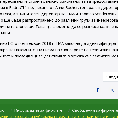
нтересованите страни относно изискванията за предоставян
я в EudraCT", подписано от Anne Bucher, генерален директо
do Rasi, изпълнителен директор на ЕМА и Thomas Senderovitz,
То ще бъде разпространено до различни групи заинтересов
мичните спонсори. Това ще спомогне да се разгласи колко е 
тъпни.
иво ЕС, от септември 2018 г. ЕМА започна да идентифицира
зпраща напомнителни писма на спонсорите на тези изпитвани
ачност и последващите действия във връзка със задължение
ОВЦИТЕ НА ЕДРО С ЛЕКАРСТВЕНИ ПРОДУКТИ
Next 
След
ло
Информация за фирмите
Съобщения за фирмит
ички спонсори да публикуват резултатите от клинични изпит