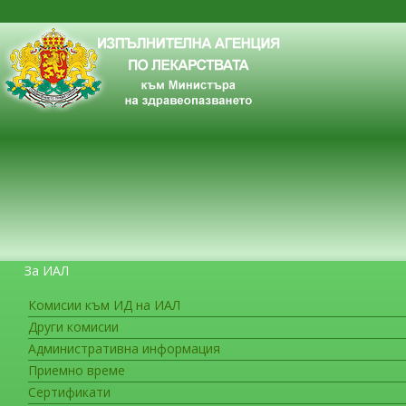
За ИАЛ
Комисии към ИД на ИАЛ
Други комисии
ЗА ГРАЖДАНИТЕ
Административна информация
Приемно време
Сертификати