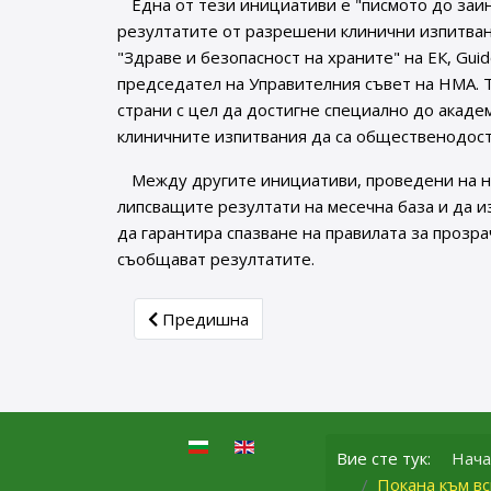
Една от тези инициативи е "писмото до заи
резултатите от разрешени клинични изпитвани
"Здраве и безопасност на храните" на ЕК, Gui
председател на Управителния съвет на НМА. 
страни с цел да достигне специално до акаде
клиничните изпитвания да са общественодос
Между другите инициативи, проведени на н
липсващите резултати на месечна база и да и
да гарантира спазване на правилата за прозр
съобщават резултатите.
Previous article: СЪОБЩЕНИE ДО ТЪРГ
Предишна
Вие сте тук:
Нача
Покана към вс