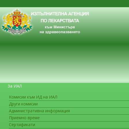
За ИАЛ
Комисии към ИД на ИАЛ
Други комисии
ЗА ГРАЖДАНИТЕ
Административна информация
Приемно време
Сертификати