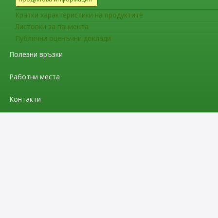
Кратки характеристики на продуктите
Листовки за пациента
Публични оценъчни доклади
Полезни връзки
Работни места
Контакти