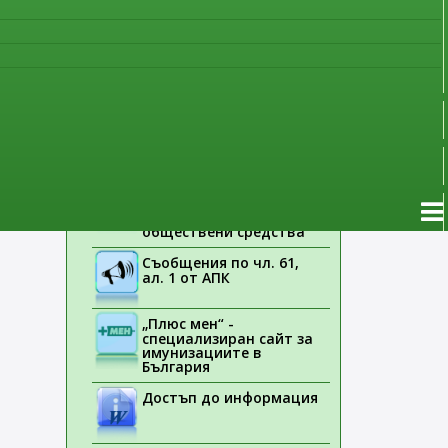
наблюдение
Указания на ЕМА
Лекарствени продукти
без лекарско
предписание
Новоразрешени за
употреба лекарствени
продукти
Електронен списък на
медицинските изделия,
заплащани с
обществени средства
Съобщения по чл. 61,
ал. 1 от АПК
„Плюс мен“ -
специализиран сайт за
имунизациите в
България
Достъп до информация