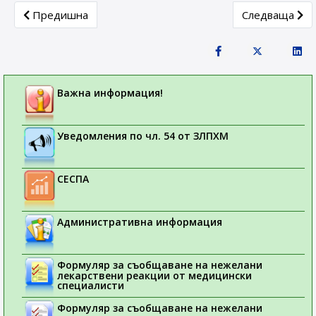
Previous article: Европейски регистър на клиничните изп
Next article:
Предишна
Следваща
Важна информация!
Уведомления по чл. 54 от ЗЛПХМ
СЕСПА
Административна информация
Формуляр за съобщаване на нежелани
лекарствени реакции от медицински
специалисти
Формуляр за съобщаване на нежелани