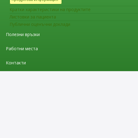
Кратки характеристики на продуктите
Листовки за пациента
Публични оценъчни доклади
Полезни връзки
Работни места
Контакти