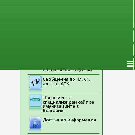
наблюдение
Указания на ЕМА
Лекарствени продукти
без лекарско
предписание
Новоразрешени за
употреба лекарствени
продукти
Електронен списък на
медицинските изделия,
заплащани с
обществени средства
Съобщения по чл. 61,
ал. 1 от АПК
„Плюс мен“ -
специализиран сайт за
имунизациите в
България
Достъп до информация