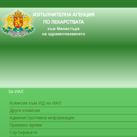
За ИАЛ
Комисии към ИД на ИАЛ
Други комисии
ЗА ГРАЖДАНИТЕ
Административна информация
Приемно време
Сертификати