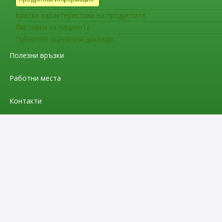
Кратки характеристики на продуктите
Листовки за пациента
Публични оценъчни доклади
Полезни връзки
Работни места
Контакти