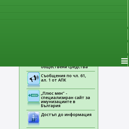
наблюдение
Указания на ЕМА
Лекарствени продукти
без лекарско
предписание
Новоразрешени за
употреба лекарствени
продукти
Електронен списък на
медицинските изделия,
заплащани с
обществени средства
Съобщения по чл. 61,
ал. 1 от АПК
„Плюс мен“ -
специализиран сайт за
имунизациите в
България
Достъп до информация