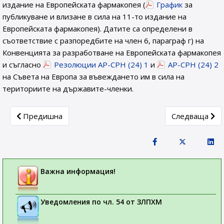
издание на Европейската фармакопея (
График
за
публикуване и влизане в сила на 11-то издание на
Европейската фармакопея). Датите са определени в
съответствие с разпоредбите на член 6, параграф г) на
Конвенцията за разработване на Европейската фармакопея
и съгласно
Резолюции AP-CPH (24) 1
и
AP-CPH (24) 2
на Съвета на Европа за въвеждането им в сила на
териториите на държавите-членки.
Previous article: Заповед РД-01-607/22.08.2024 г. на м
Next articl
Предишна
Следваща
Важна информация!
Уведомления по чл. 54 от ЗЛПХМ