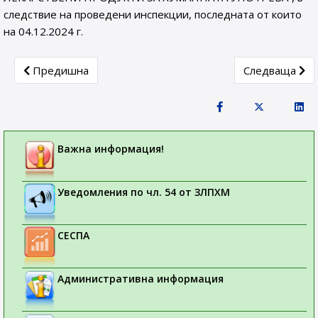
следствие на проведени инспекции, последната от които
на 04.12.2024 г.
Previous article: СЪОБЩЕНИE ДО ТЪРГОВЦИТЕ НА ЕД
Next articl
Предишна
Следваща
Важна информация!
Уведомления по чл. 54 от ЗЛПХМ
СЕСПА
Административна информация