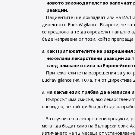
новото законодателство започнат 
реакции.
Пациентите ще докладват или на ИАЛ и
директно в EudraVigilance. Въпреки, че 
се предполага те да определят напълно а
бъде направена от този, който препраща р
Как Притежателите на разрешения 
нежелани лекарствени реакции за т
след влизане в сила на Европейско
Притежателите на разрешения за употр
EudraVigilance (чл. 107а, т.4 от Директива 
На какъв език трябва да е написан 
Въпросът има смисъл, ако лекарственият
очевидно, че той трябва да бъде разработ
За случаите на лекарствени продукти, 
могат да бъдат само на български език. А
изтичането на 12 месеца от установяван