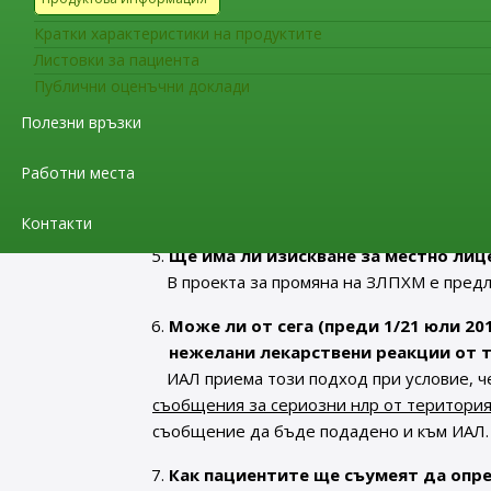
ИАЛ и до ЕudraVigilance. След изтичане н
Кратки характеристики на продуктите
функционалността на базата данни на ЕС –
Листовки за пациента
От коя дата и къде ще се докладват
Публични оценъчни доклади
сериозни.
Полезни връзки
ИАЛ няма да изисква подаване на тази 
установяването и обявяването на функцио
Работни места
само към базата данни ЕudraVigilance на 
функционалността и.
Контакти
Ще има ли изискване за местно лице
В проекта за промяна на ЗЛПХМ е предл
Може ли от сега (преди 1/21 юли 20
нежелани лекарствени реакции от те
ИАЛ приема този подход при условие, 
съобщения за сериозни нлр от територият
съобщение да бъде подадено и към ИАЛ.
Как пациентите ще съумеят да опред