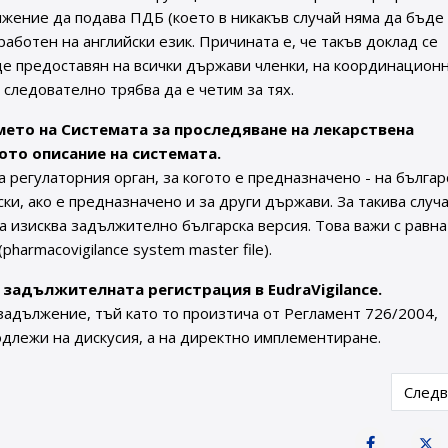
лжение да подава ПДБ (което в никакъв случай няма да бъде
работен на английски език. Причината е, че такъв доклад се
де предоставян на всички държави членки, на координацион
, следователно трябва да е четим за тях.
мето на Системата за проследяване на лекарствена
ото описание на системата.
а регулаторния орган, за когото е предназначено - на българ
ки, ако е предназначено и за други държави. За такива случ
а изисква задължително българска версия. Това важи с равна
harmacovigilance system master file).
задължителната регистрация в EudraVigilance.
задължение, тъй като то произтича от Регламент 726/2004,
одлежи на дискусия, а на директно имплементиране.
жателите на разрешения за употреба и техните представители
Next 
След