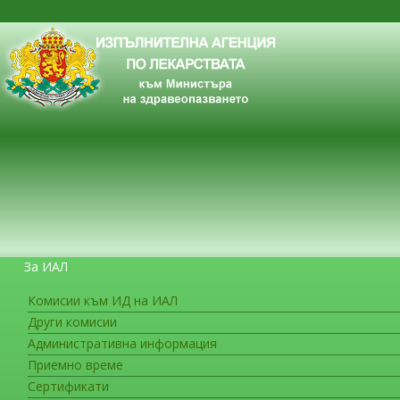
За ИАЛ
Комисии към ИД на ИАЛ
Други комисии
ЗА ГРАЖДАНИТЕ
Административна информация
Приемно време
Сертификати