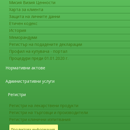
Мисия Визия Ценности
Съобщения за фирмите
12
Харта за клиента
Въпроси и отговори по внедряв
Защита на личните данни
проследяване на лекарствената
Етичен кодекс
История
От коя дата ИАЛ ще изисква изпращ
Меморандуми
лекарствата без докладване в ИАЛ.
Регистър на подадените декларации
От датата, изчислена 6 месеца след ус
Профил на купувача - портал
ЕudraVigilance на Европейския съюз.
Процедури преди 01.01.2020 г.
! В преходния период (от влизане в сил
Нормативни актове
обявяването на функционалността на база
Административни услуги
лекарствени реакции от територията на Бъ
От коя дата ИАЛ ще изисква изпращ
Регистри
Съобщенията за сериозни нлр, получени
Регистри на лекарствени продукти
законодателство – 1/21 юли 2012 г.
Регистри на търговци и производители
Къде трябва да се изпращат съобщен
Регистри клинични изпитвания
До установяване и оповестяване на фун
Продуктова информация