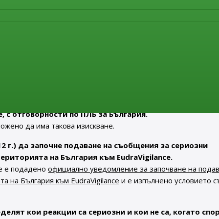
а шест месеца от установяването и оповестяването на
 само до ЕudraVigilance
 случаите на НЛР, които не отговарят на определение
информация в преходния период - до шест месеца след
налността на базата данни на ЕС. Тези случаи ще се доклад
ЕС с начало шест месеца след установяването и обявяването 
, с отговорности по ПЛБ за България.
ожено да има такова изискване.
12 г.) да започне подаване на съобщения за сериозни
риторията на България към ЕudraVigilance.
че е подадено
официално уведомление за започване на подав
а на България към ЕudraVigilance
и е изпълнено условието 
елят кои реакции са сериозни и кои не са, когато спо