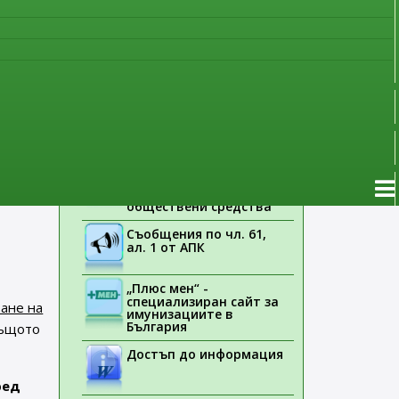
наблюдение
Указания на ЕМА
Лекарствени продукти
то за
без лекарско
предписание
Новоразрешени за
употреба лекарствени
ват
продукти
на
Електронен списък на
медицинските изделия,
заплащани с
обществени средства
Съобщения по чл. 61,
ал. 1 от АПК
„Плюс мен“ -
специализиран сайт за
ане на
имунизациите в
България
същото
Достъп до информация
ред