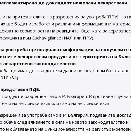
регламентирано да докладват нежелани лекарствени
ли на притежателите на разрешения за употреба(ПРУ), но н
за тях ще бъдат изработени различни информационни материа
декватно сериозността на реакцията. Оценката за сериозно
еакцията към EudraVigilance (ИАЛ или ПРУ).
за употреба ще получават информация за получените 
ехните лекарствени продукти от територията на Бълг
то лекарствено законодателство.
еба ще имат достъп до тези данни посредством базата дан
2010 /84).
и представен ПДБ.
 продукт е разрешен само в Р. България. В противен случай 
ен и на английски език или само на английски език.
разрешени за употреба само в Р. България, подаваните докла
ко обаче след влизането в сила на новото законодателство и
ето и обявяването на функционалността на регистъра/репози