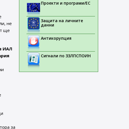
Проекти и програми/ЕС
е
Защита на личните
ли, не
данни
ст ще
Антикорупция
в ИАЛ
ария
Сигнали по ЗЗЛПСПОИН
ни
е
ди
тора за