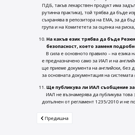
ПДБ, такъв лекарствен продукт има задъ
рутинна практика), той трябва да бъде из
съхранява в репозитора на ЕМА, за да бъ
група и на Комитетета за оценка на риска
На какъв език трябва да бъде Резю
безопасност, което заменя подробн
В сила е основното правило – на езика н
е предназначено само за ИАЛ и на английс
ще приеме документа на английски, без д
за основната документация на системата (p
Ще публикува ли ИАЛ съобщение за 
ИАЛ не възнамерява да публикува това 
допълнен от регламент 1235/2010 и не п
Previous article: На вниманието на прите
Предишна