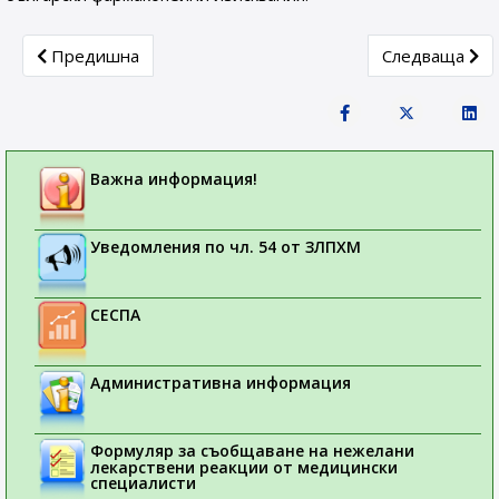
Previous article: Нови монографии за ВЕЩЕСТВА И ПРЕП
Next article:
Предишна
Следваща
Важна информация!
Уведомления по чл. 54 от ЗЛПХМ
СЕСПА
Административна информация
Формуляр за съобщаване на нежелани
лекарствени реакции от медицински
специалисти