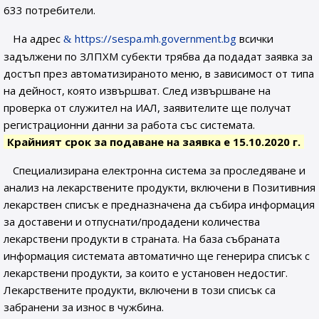
633 потребители.
На адрес
https://sespa.mh.government.bg
всички
задължени по ЗЛПХМ субекти трябва да подадат заявка за
достъп през автоматизираното меню, в зависимост от типа
на дейност, която извършват. След извършване на
проверка от служител на ИАЛ, заявителите ще получат
регистрационни данни за работа със системата.
Крайният срок за подаване на заявка е 15.10.2020 г.
Специализирана електронна система за проследяване и
анализ на лекарствените продукти, включени в Позитивния
лекарствен списък е предназначена да събира информация
за доставени и отпуснати/продадени количества
лекарствени продукти в страната. На база събраната
информация системата автоматично ще генерира списък с
лекарствени продукти, за които е установен недостиг.
Лекарствените продукти, включени в този списък са
забранени за износ в чужбина.