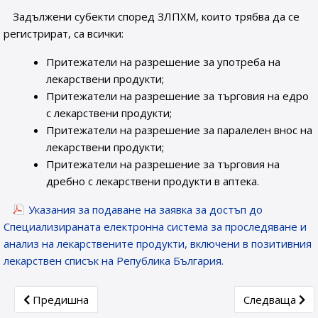
Задължени субекти според ЗЛПХМ, които трябва да се
регистрират, са всички:
Притежатели на разрешение за употреба на
лекарствени продукти;
Притежатели на разрешение за търговия на едро
с лекарствени продукти;
Притежатели на разрешение за паралелен внос на
лекарствени продукти;
Притежатели на разрешение за търговия на
дребно с лекарствени продукти в аптека.
Указания за подаване на заявка за достъп до
Специализираната електронна система за проследяване и
анализ на лекарствените продукти, включени в позитивния
лекарствен списък на Република България.
Previous article: Подаване на шестмесечения отчет към
Next article:
Предишна
Следваща