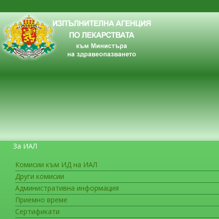
За ИАЛ
Комисии към ИД на ИАЛ
Други комисии
ЗА ГРАЖДАНИТЕ
Административна информация
Приемно време
Сертификати