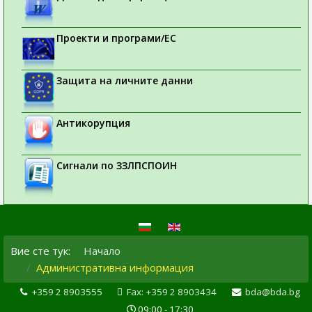
Проекти и програми/ЕС
Защита на личните данни
Антикорупция
Сигнали по ЗЗЛПСПОИН
Вие сте тук:
Начало
Административна информация
+359 2 8903555
Fax: +359 2 8903434
bda@bda.bg
09:00 - 17:30