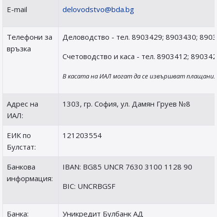
E-mail
delovodstvo@bda.bg
Телефони за
Деловодство - тел. 8903429; 8903430; 890
връзка
Счетоводство и каса - тел. 8903412; 89034
В касата на ИАЛ могат да се извършват плащани
Адрес на
1303, гр. София, ул. Дамян Груев №8
ИАЛ:
ЕИК по
121203554
Булстат:
Банкова
IBAN: BG85 UNCR 7630 3100 1128 90
информация:
BIC: UNCRBGSF
Банка:
Уникредит Булбанк АД