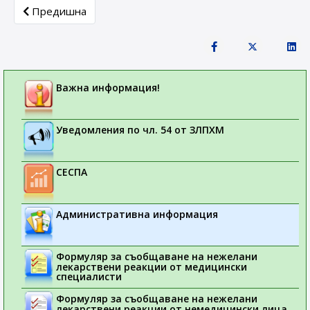
Previous article: Лекарствени продукти без лекарско пр
Предишна
Важна информация!
Уведомления по чл. 54 от ЗЛПХМ
СЕСПА
Административна информация
Формуляр за съобщаване на нежелани
лекарствени реакции от медицински
специалисти
Формуляр за съобщаване на нежелани
лекарствени реакции от немедицински лица