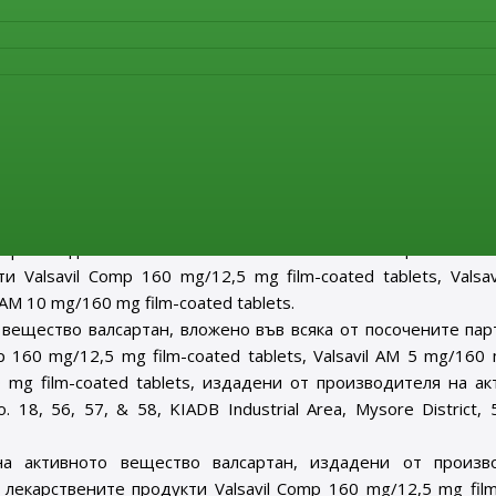
dustrial Area, Mysore District, 571 302 Nanjangud, Karnataka, Ин
 STADA ARZNEIMITTEL AG чрез представителя му на територ
ЕООД, е представил пълни доказателства, че посочените ко
388, 62694, 63499, 64507, 64508, 71718, 71719, 74628, 7462
mg/12,5 mg film-coated tablets; партида № 64002V от лека
tablets и партиди с №№ 74205,74206от лекарствения продукт 
произведени с активно вещество валсартан на производителя 
произхода на вложеното количество активно вещество в със
 Valsavil Comp 160 mg/12,5 mg film-coated tablets, Valsa
l AM 10 mg/160 mg film-coated tablets.
 вещество валсартан, вложено във всяка от посочените пар
 160 mg/12,5 mg film-coated tablets, Valsavil AM 5 mg/160 
60 mg film-coated tablets, издадени от производителя на а
o. 18, 56, 57, & 58, KIADB Industrial Area, Mysore District,
а активното вещество валсартан, издадени от произв
лекарствените продукти Valsavil Comp 160 mg/12,5 mg film