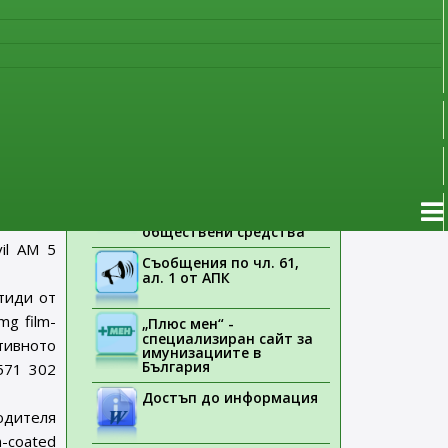
дия.
наблюдение
Указания на ЕМА
ията на
нкретни
Лекарствени продукти
без лекарско
9, 74630
предписание
рствения
Новоразрешени за
Valsavil
употреба лекарствени
продукти
Zhejiang
Електронен списък на
медицинските изделия,
заплащани с
тава на
обществени средства
vil AM 5
Съобщения по чл. 61,
ал. 1 от АПК
тиди от
mg film-
„Плюс мен“ -
специализиран сайт за
ктивното
имунизациите в
България
 571 302
Достъп до информация
одителя
-coated