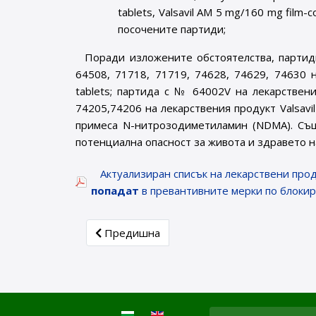
tablets, Valsavil AM 5 mg/160 mg film-c
посочените партиди;
Поради изложените обстоятелства, партид
64508, 71718, 71719, 74628, 74629, 74630 н
tablets; партида с № 64002V на лекарствени
74205,74206 на лекарствения продукт Valsavil
примеса N-нитрозодиметиламин (NDMA). Същи
потенциална опасност за живота и здравето н
Актуализиран списък на лекарствени про
попадат
в превантивните мерки по блоки
Previous article: ИАЛ публикува информа
Предишна