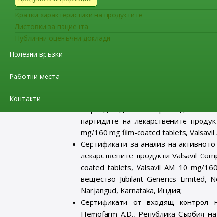
Generics Limited, No. 18, 56, 57, & 58, KIADB In
Кратки характеристики на продуктите
Притежателят на разрешенията за употреба
Листовки за пациента
Република България “Стада Фарма България” 
Публични оценъчни доклади
партиди с №№ 52975, 53577, 54581, 55183, 61
Полезни връзки
на лекарствения продукт Valsavil Comp 160 
продукт Valsavil AM 5 mg/160 mg film-coated 
Работни места
AM 10 mg/160 mg film-coated tablets:, не са 
Huahai Pharmaceutical Co. Ltd., Китай, а именно:
Контакти
Партидни досиета с проследимост на 
партидите на лекарствените продукти
mg/160 mg film-coated tablets, Valsavi
Сертификати за анализ на активното
лекарствените продукти Valsavil Comp
coated tablets, Valsavil AM 10 mg/1
вещество Jubilant Generics Limited, N
Nanjangud, Karnataka, Индия;
Сертификати от входящ контрол н
Hemofarm A.D., Република Сърбия на 