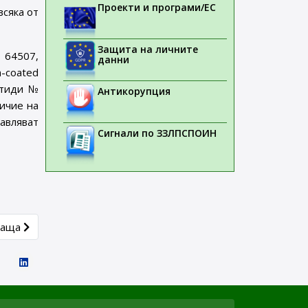
Проекти и програми/ЕС
всяка от
Защита на личните
 64507,
данни
-coated
артиди №
Антикорупция
личие на
авляват
Сигнали по ЗЗЛПСПОИН
дукти, съдържащи валсартан
article: ИАЛ публикува списък на лекарствени продукти, съд
ваща