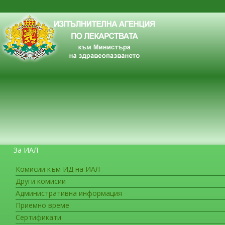
За ИАЛ
Комисии към ИД на ИАЛ
Други комисии
ЗА ГРАЖДАНИТЕ
Административна информация
Приемно време
Сертификати