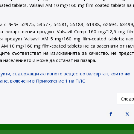
oated tablets, Valsavil AM 10 mg/160 mg film-coated tablets за 
и с №№ 52975, 53577, 54581, 55183, 61388, 62694, 63499,
а лекарствения продукт Valsavil Comp 160 mg/12,5 mg film
я продукт Valsavil AM 5 mg/160 mg film-coated tablets; п
 AM 10 mg/160 mg film-coated tablets не са засегнати от на
те съответстват на изискванията за качество, не предст
а населението и може да останат на пазара.
дукти, съдържащи активното вещество валсартан, които
не
ране, включени в Приложение 1 на ПЛС
ция касаеща освобождаване от блокиране на лекарствени про
Next 
След