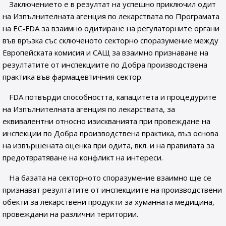
Заключението е в резултат на успешно приключил одит
на Изпълнителната агенция по лекарствата по Програмата
на ЕС-FDA за взаимно одитиране на регулаторните органи
във връзка със сключеното секторно споразумение между
Европейската комисия и САЩ за взаимно признаване на
резултатите от инспекциите по Добра производствена
практика във фармацевтичния сектор.
FDA потвърди способността, капацитета и процедурите
на Изпълнителната агенция по лекарствата, за
еквивалентни относно изискванията при провеждане на
инспекции по Добра производствена практика, въз основа
на извършената оценка при одита, вкл. и на правилата за
предотвратяване на конфликт на интереси.
На базата на секторното споразумение взаимно ще се
признават резултатите от инспекциите на производствени
обекти за лекарствени продукти за хуманната медицина,
провеждани на различни територии.