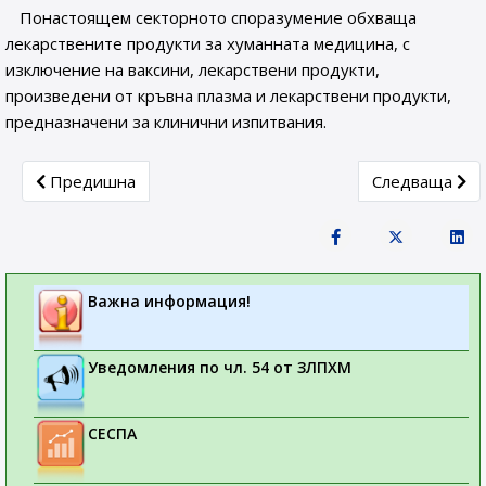
Понастоящем секторното споразумение обхваща
лекарствените продукти за хуманната медицина, с
изключение на ваксини, лекарствени продукти,
произведени от кръвна плазма и лекарствени продукти,
предназначени за клинични изпитвания.
Previous article: Информация до всички заинтересован
Next article:
Предишна
Следваща
Важна информация!
Уведомления по чл. 54 от ЗЛПХМ
СЕСПА