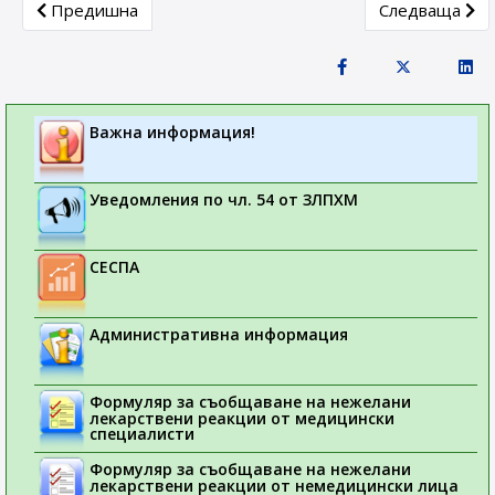
Previous article: Покана за изразяване на интерес за е
Next article:
Предишна
Следваща
Важна информация!
Уведомления по чл. 54 от ЗЛПХМ
СЕСПА
Административна информация
Формуляр за съобщаване на нежелани
лекарствени реакции от медицински
специалисти
Формуляр за съобщаване на нежелани
лекарствени реакции от немедицински лица