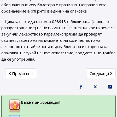
обозначено върху блистера е правилно. Неправилното
обозначение е открито в единична опаковка.
Цялата партида с номер 028913 е блокирана (спряна от
разпространение) на 08.08.2013 г. Пациенти, които вече са
закупили лекарството Карвилекс трябва да проверят
съответствието на изписването на количеството на
лекарството в таблетката върху блистера и вторичната
опаковка. В случай на несъответствие, продуктът не трябва
да се употребява.
Previous article: Съвместни проверки между ИАЛ, МВР и
Next article:
Предишна
Следваща
Важна информация!