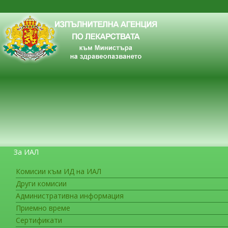
За ИАЛ
Комисии към ИД на ИАЛ
Други комисии
ЗА ГРАЖДАНИТЕ
Административна информация
Приемно време
Сертификати