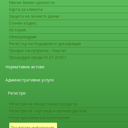
Мисия Визия Ценности
Съобщения за гражданите
Харта за клиента
PRAC потвърждава препоръката
Защита на личните данни
съдържащи контрастни вещес
Етичен кодекс
История
Съотношението полза/р
Меморандуми
Комитетът за оценка на риска при проследя
Регистър на подадените декларации
агенция по лекарствата (ЕМА) потвърди своето
Профил на купувача - портал
отлагане на гадолиний в мозъчните тъкани сл
Процедури преди 01.01.2020 г.
Нормативни актове
До сега не са установени определени отклон
последици от това са неизвестни.
Административни услуги
Подробна информация и допълнителни докум
Регистри
намерите на този хиперлинк към уеб-сайта на
Регистри на лекарствени продукти
Gadolinium-containing contrast agents
Регистри на търговци и производители
Регистри клинични изпитвания
Повече информация:
Продуктова информация