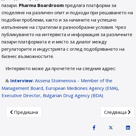
пазари.
Pharma Boardroom
предлага платформа за
споделяне на различен опит и подходи при решаването на
подобни проблеми, както и за начините на успешно
изпълнение на стратегии в разнообразни условия. Чрез
публикуването на интервюта и информация за различните
пазари платформата е и място за диалог между
регулаторите и индустрията с оглед подобряването на
бизнес възможностите.
Интервюто може да прочетете на следния адрес:
Interview:
Assena Stoimenova – Member of the
Management Board, European Medicines Agency (EMA),
Executive Director, Bulgarian Drug Agency (BDA)
Previous article: ADR OTC campaign
Next article:
Предишна
Следваща