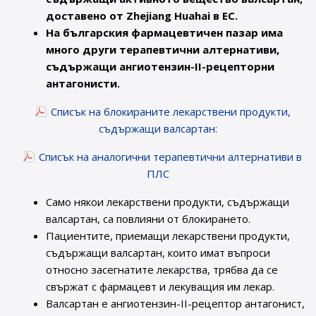
доставено от Zhejiang Huahai в ЕС.
На българския фармацевтичен пазар има
много други терапевтични алтернативи,
съдържащи ангиотензин-II-рецепторни
антагонисти.
Списък на блокираните лекарствени продукти,
съдържащи валсартан:
Списък на аналогични терапевтични алтернативи в
ПЛС
Само някои лекарствени продукти, съдържащи
валсартан, са повлияни от блокирането.
Пациентите, приемащи лекарствени продукти,
съдържащи валсартан, които имат въпроси
относно засегнатите лекарства, трябва да се
свържат с фармацевт и лекуващия им лекар.
Валсартан е ангиотензин-II-рецептор антагонист,