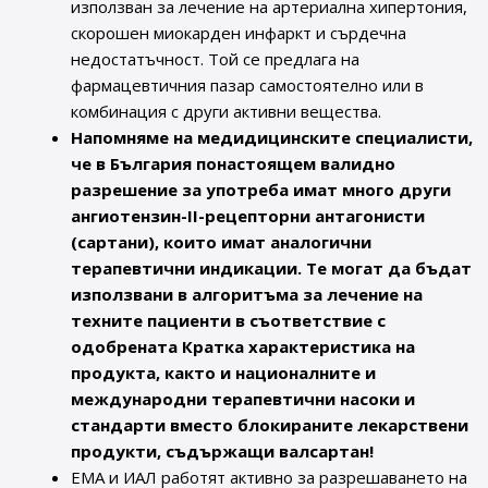
използван за лечение на артериална хипертония,
скорошен миокарден инфаркт и сърдечна
недостатъчност. Той се предлага на
фармацевтичния пазар самостоятелно или в
комбинация с други активни вещества.
Напомняме на медидицинските специалисти,
че в България понастоящем валидно
разрешение за употреба имат много други
ангиотензин-II-рецепторни антагонисти
(сартани), които имат аналогични
терапевтични индикации. Те могат да бъдат
използвани в алгоритъма за лечение на
техните пациенти в съответствие с
одобрената Кратка характеристика на
продукта, както и националните и
международни терапевтични насоки и
стандарти вместо блокираните лекарствени
продукти, съдържащи валсартан!
EMA и ИАЛ работят активно за разрешаването на