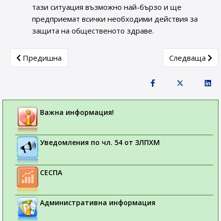
тази ситуация възможно най-бързо и ще
предприемат всички необходими действия за
защита на общественото здраве.
Previous article: Споразумение за сътрудничество меж
Next article:
Предишна
Следваща
Важна информация!
Уведомления по чл. 54 от ЗЛПХМ
СЕСПА
Административна информация