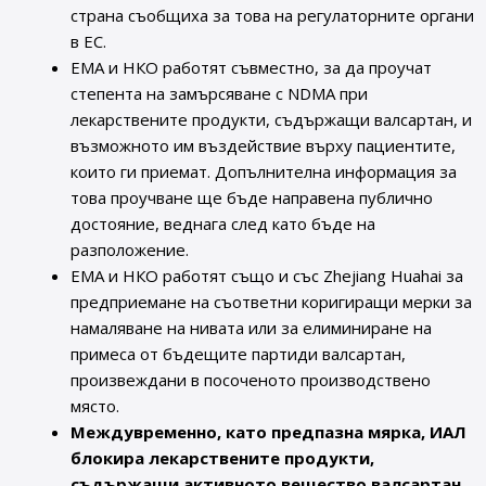
страна съобщиха за това на регулаторните органи
в ЕС.
EMA и НКО работят съвместно, за да проучат
степента на замърсяване с NDMA при
лекарствените продукти, съдържащи валсартан, и
възможното им въздействие върху пациентите,
които ги приемат. Допълнителна информация за
това проучване ще бъде направена публично
достояние, веднага след като бъде на
разположение.
EMA и НКО работят също и със Zhejiang Huahai за
предприемане на съответни коригиращи мерки за
намаляване на нивата или за елиминиране на
примеса от бъдещите партиди валсартан,
произвеждани в посоченото производствено
място.
Междувременно, като предпазна мярка, ИАЛ
блокира лекарствените продукти,
съдържащи активното вещество валсартан,