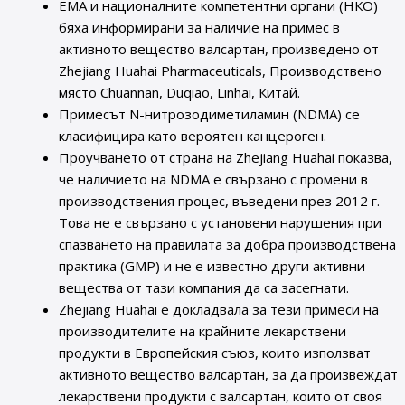
EMA и националните компетентни органи (НКО)
бяха информирани за наличие на примес в
активното вещество валсартан, произведено от
Zhejiang Huahai Pharmaceuticals, Производствено
място Chuannan, Duqiao, Linhai, Китай.
Примесът N-нитрозодиметиламин (NDMA) се
класифицира като вероятен канцероген.
Проучването от страна на Zhejiang Huahai показва,
че наличието на NDMA е свързано с промени в
производствения процес, въведени през 2012 г.
Това не е свързано с установени нарушения при
спазването на правилата за добра производствена
практика (GMP) и не е известно други активни
вещества от тази компания да са засегнати.
Zhejiang Huahai е докладвала за тези примеси на
производителите на крайните лекарствени
продукти в Европейския съюз, които използват
активното вещество валсартан, за да произвеждат
лекарствени продукти с валсартан, които от своя