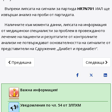
Въпреки липсата на сигнали за партида
HR7N701
ИАЛ ще
извърши анализ на проби от партидата.
Наличните към момента данни, липсата на информация
от медицински специалисти за проблем в провежданото
лечение на пациенти и резултатите от контролните
анализи не потвърждават основателността на сигналите от
представители на Сдружение „Диабет и предиабет“.
Previous article: Инструкции за управление на сигнали п
Next article:
Предишна
Следваща
Важна информация!
Уведомления по чл. 54 от ЗЛПХМ