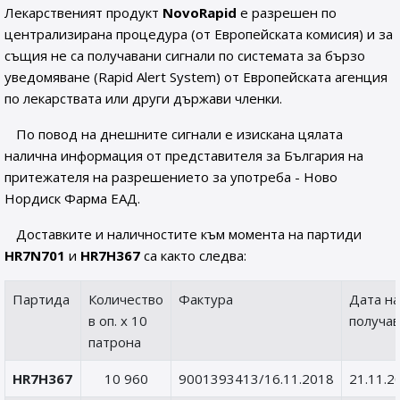
Лекарственият продукт
NovoRapid
е разрешен по
централизирана процедура (от Европейската комисия) и за
същия не са получавани сигнали по системата за бързо
уведомяване (Rapid Alert System) от Европейската агенция
по лекарствата или други държави членки.
По повод на днешните сигнали е изискана цялата
налична информация от представителя за България на
притежателя на разрешението за употреба - Ново
Нордиск Фарма ЕАД.
Доставките и наличностите към момента на партиди
HR7N701
и
HR7H367
са както следва:
Партида
Количество
Фактура
Дата на
в оп. х 10
получа
патрона
HR7H367
10 960
9001393413/16.11.2018
21.11.2