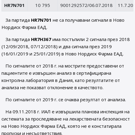
HR7N701
10 795
9001292572/06.07.2018
11.7.20
За партида
HR7N701
не са получавани сигнали в Ново
Нордиск Фарма ЕАД.
За партида
HR7H367
има постъпили 2 сигнала през 2018
(12/09/2018, 07/12/2018) и два сигнала през 2019
(16/01/2019 и 25/01/2019) в Ново Нордиск Фарма ЕАД.
По сигналите от 2018 г. на мострите предоставени от
пациентите е извършен анализ в сертифицирана
контролна лаборатория в Дания, като резултатите от
анализа не показват отклонение в качеството.
По сигналите от 2019 г. се очаква резултат от анализа.
На 09.11.2018 г. ИАЛ е извършила планова инспекция на
системата за проследяване на лекарствената безопасност
на Ново Нордиск Фарма ЕАД, която не е констатирала
пропуски и несъответствия.