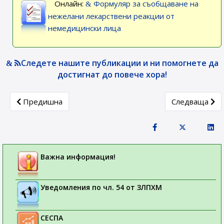
Онлайн:
Формуляр за съобщаване на
нежелани лекарствени реакции от
немедицински лица
Следете нашите публикации и ни помогнете да
достигнат до повече хора!
Previous article: Седмица на лекарствената безопасност,
Next article: 
Предишна
Следваща
Важна информация!
Уведомления по чл. 54 от ЗЛПХМ
СЕСПА