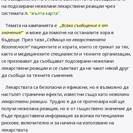
на подозирани нежелани лекарствени реакции чрез
системата
"жълта карта"
.
Темата на кампанията е
„Всяко съобщение е от
значение!“
и може да помогне на останалите хора в
бъдеще. През тази
„Седмица на лекарствената
безопасност“
пациентите и хората, които се грижат за тях,
както и медицинските специалисти и техните организации,
се призовават да съобщават подозирани нежелани
лекарствени реакции и се съветват да не чакат някой друг
да съобщи за техните съмнения.
Лекарствата са безопасни и ефикасни, но е възможно да
настъпят странични ефекти, известни също като
нежелани
лекарствени реакции
. Трудно е да се прогнозира кой ще
получи нежелана реакция, но е от съществено значение да
бъде предоставена информация за всички потенциални
рискове, включително и за начина на използване на
лекарствата.