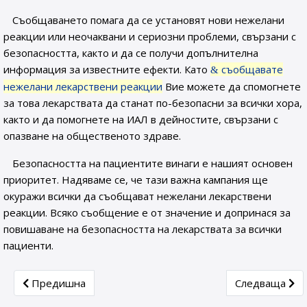
Съобщаването помага да се установят нови нежелани
реакции или неочаквани и сериозни проблеми, свързани с
безопасността, както и да се получи допълнителна
информация за известните ефекти. Като
съобщавате
нежелани лекарствени реакции
Вие можете да спомогнете
за това лекарствата да станат по-безопасни за всички хора,
както и да помогнете на ИАЛ в дейностите, свързани с
опазване на общественото здраве.
Безопасността на пациентите винаги е нашият основен
приоритет. Надяваме се, че тази важна кампания ще
окуражи всички да съобщават нежелани лекарствени
реакции. Всяко съобщение е от значение и допринася за
повишаване на безопасността на лекарствата за всички
пациенти.
Previous article: Седмица на лекарствената безопасност 2
Next article:
Предишна
Следваща