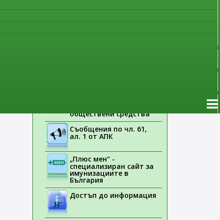
наблюдение
Указания на ЕМА
Лекарствени продукти
без лекарско
предписание
Новоразрешени за
употреба лекарствени
продукти
Електронен списък на
медицинските изделия,
заплащани с
обществени средства
Съобщения по чл. 61,
ал. 1 от АПК
„Плюс мен“ -
специализиран сайт за
имунизациите в
България
Достъп до информация