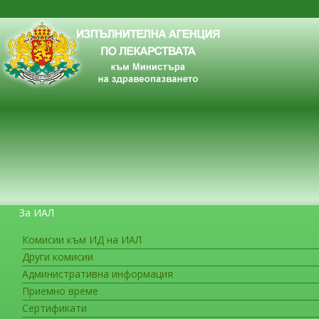
За ИАЛ
Комисии към ИД на ИАЛ
Други комисии
ЗА ГРАЖДАНИТЕ
Административна информация
Приемно време
Сертификати