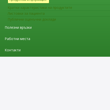
Кратки характеристики на продуктите
Листовки за пациента
Публични оценъчни доклади
Полезни връзки
Работни места
Контакти