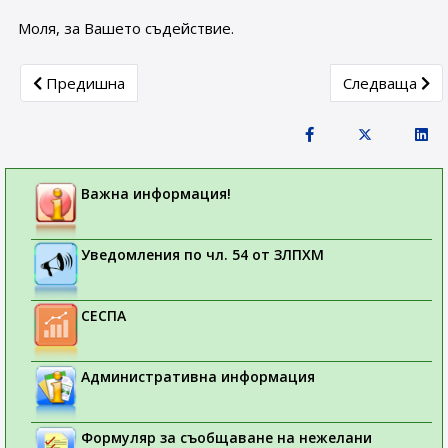
Моля, за Вашето съдействие.
Previous article: Актуална информация за работата на С
Next article:
Предишна
Следваща
Важна информация!
Уведомления по чл. 54 от ЗЛПХМ
СЕСПА
Административна информация
Формуляр за съобщаване на нежелани