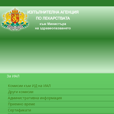
За ИАЛ
Комисии към ИД на ИАЛ
Други комисии
ЗА ГРАЖДАНИТЕ
Административна информация
Приемно време
Сертификати