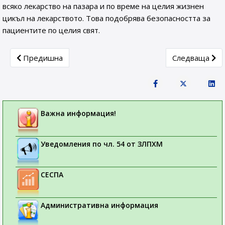
всяко лекарство на пазара и по време на целия жизнен
цикъл на лекарството. Това подобрява безопасността за
пациентите по целия свят.
Previous article: Седмица на лекарствената безопасност 2
Next article: 
Предишна
Следваща
Важна информация!
Уведомления по чл. 54 от ЗЛПХМ
СЕСПА
Административна информация