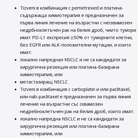
Tizveni в комбинация с pemetrexed и платина-
съдържаща химиотерапия е предназначен за
първа линия лечение на възрастни с несквамозен
недрбноклетъчен рак на белия дроб, чиито тумори
имат PD-L1 експресия ≥50% от туморните клетни,
без EGFR или ALK-положителни мутации, и които
имат:
локално напреднал NSCLC и не са кандидати за
хирургична резекция или платина-базирана
химиотерапия, или
метастазиращ NSCLC
Tizveni в комбинация с carboplatin и или paclitaxel,
или nab-paclitaxel е предназначен за първа линия
лечение на възрастни със сквамозен
недребноклетъчен рак на белия дроб, които имат:
локално напредна NSCLC и не са кандидати за
хирургична резекция или платина-базирана
химиотерапия, или