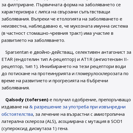
за филтриране. Първичната форма на заболяването се
характеризира с липса на свързани съпътвстващи
заболявания. Въпреки че етологията на заболяването е
неизвестна, наблюдавано е, че мукозната имунна система
(в частност стомашно-чревния тракт) има участие в
развитието на заболяването.
Sparsentan е двойно-действащ, селективен антагонист за
ETAR (ендотелин тип А-рецептор) и AT1R (ангиотензин II-
рецептор, тип 1). Инхибирането на тези рецептори води
до потискане на протеинурията и гломерулосклерозата по
време на развитието и прогресията на бъбречни
заболявания.
Qalsody (tofersen)
е получил одобрение, препоръчващо
издаване на
разрешение за употреба при извънредни
обстоятелства
, за лечение на възрастни с амиотропична
латерална склероза (ALS), асоциирана с мутация в SOD1
(супероксид дисмутаза 1) гена.