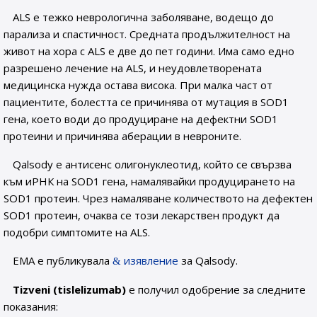
ALS е тежко неврологична заболяване, водещо до
парализа и спастичност. Средната продължителност на
живот на хора с ALS е две до пет години. Има само едно
разрешено лечение на ALS, и неудовлетворената
медицинска нужда остава висока. При малка част от
пациентите, болестта се причинява от мутация в SOD1
гена, което води до продуциране на дефектни SOD1
протеини и причинява аберации в невроните.
Qalsody е антисенс олигонуклеотид, който се свързва
към иРНК на SOD1 гена, намалявайки продуцирането на
SOD1 протеин. Чрез намаляване количеството на дефектен
SOD1 протеин, очаква се този лекарствен продукт да
подобри симптомите на ALS.
EMA е публикувала
изявление
за Qalsody.
Tizveni (tislelizumab)
е получил одобрение за следните
показания: