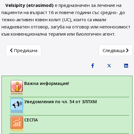
Velsipity (etrasimod)
е предназначен за лечение на
пациенти на възраст 16 и повече години със средно- до
тежко-активен язвен колит (UC), които са имали
неадкеватен отговор, загуба на отговор или непоносимост
към конвенционална терапия или биологичен агент.
Previous article: Актуална информация за работата на C
Next article:
Предишна
Следваща
Важна информация!
Уведомления по чл. 54 от ЗЛПХМ
СЕСПА