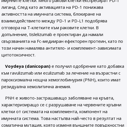
имунните клетки. Много ракови клетки експресират PD-1
лиганд. След като активацията на PD-1 понижава
активността на имунната система, блокиране на
взаимодействието между PD-1 и PD-L1 подобрява
отговора на Т-клетките към раковите клетки. В
допълнение, tislelizumab е проектиран да намали
свързванията на Fc-медииран ефекторен протеин, като по
този начин намалява антитяло- и комплемент-зависимата
цитотоксичност.
Voydeya (danicopan)
е получил одобрение като добавка
към ravulizumab или eculizumab за лечение на възрастни с
пароксизмална нощна хемоглобинурия (PNH), които имат
резидуална хемолитична анемия.
PNH е живото-застрашаващо заболяване на кръвта,
характеризиращо се с разрушаване на червените кръвни
клетки от системата на комплемента, компонент на
имунната система. Това настъпва най-често в резултат на
соматична мутация, която изменя външните повърхностни