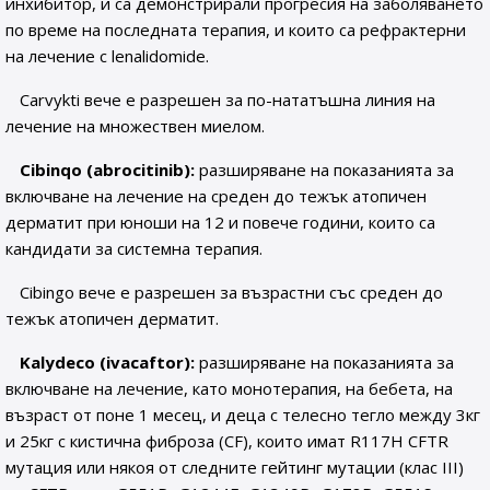
инхибитор, и са демонстрирали прогресия на заболяването
по време на последната терапия, и които са рефрактерни
на лечение с lenalidomide.
Carvykti вече е разрешен за по-нататъшна линия на
лечение на множествен миелом.
Cibinqo (abrocitinib):
разширяване на показанията за
включване на лечение на среден до тежък атопичен
дерматит при юноши на 12 и повече години, които са
кандидати за системна терапия.
Cibingo вече е разрешен за възрастни със среден до
тежък атопичен дерматит.
Kalydeco (ivacaftor):
разширяване на показанията за
включване на лечение, като монотерапия, на бебета, на
възраст от поне 1 месец, и деца с телесно тегло между 3кг
и 25кг с кистична фиброза (CF), които имат R117H CFTR
мутация или някоя от следните гейтинг мутации (клас III)