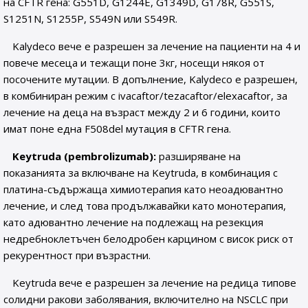
на CFTR гена: G551D, G1244E, G1349D, G178R, G551S,
S1251N, S1255P, S549N или S549R.
Kalydeco вече е разрешен за лечение на пациенти на 4 и
повече месеца и тежащи поне 3кг, носещи някоя от
посочените мутации. В допълнение, Kalydeco е разрешен,
в комбиниран режим с ivacaftor/tezacaftor/elexacaftor, за
лечение на деца на възраст между 2 и 6 години, които
имат поне една F508del мутация в CFTR гена.
Keytruda (pembrolizumab):
разширяване на
показанията за включване на Keytruda, в комбинация с
платина-съдържаща химиотерапия като неоадювантно
лечение, и след това продължавайки като монотерапия,
като адювантно лечение на подлежащ на резекция
недребноклетъчен белодробен карцином с висок риск от
рекурентност при възрастни.
Keytruda вече е разрешен за лечение на редица типове
солидни ракови заболявания, включително на NSCLC при