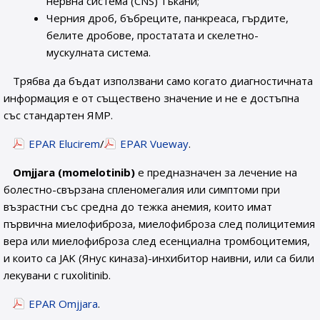
нервна система (CNS) тъкани;
Черния дроб, бъбреците, панкреаса, гърдите,
белите дробове, простатата и скелетно-
мускулната система.
Трябва да бъдат използвани само когато диагностичната
информация е от съществено значение и не е достъпна
със стандартен ЯМР.
EPAR Elucirem
/
EPAR Vueway
.
Omjjara (momelotinib)
е предназначен за лечение на
болестно-свързана спленомегалия или симптоми при
възрастни със средна до тежка анемия, които имат
първична миелофиброза, миелофиброза след полицитемия
вера или миелофиброза след есенциална тромбоцитемия,
и които са JAK (Янус киназа)-инхибитор наивни, или са били
лекувани с ruxolitinib.
EPAR Omjjara
.