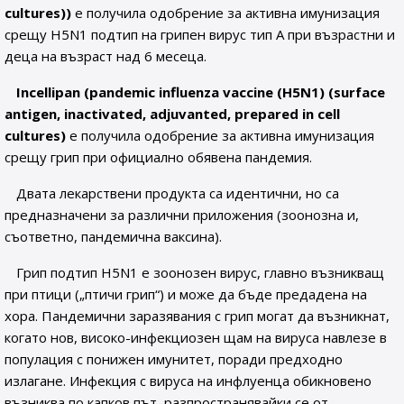
cultures))
е получила одобрение за активна имунизация
срещу H5N1 подтип на грипен вирус тип А при възрастни и
деца на възраст над 6 месеца.
Incellipan (pandemic influenza vaccine (H5N1) (surface
antigen, inactivated, adjuvanted, prepared in cell
cultures)
е получила одобрение за активна имунизация
срещу грип при официално обявена пандемия.
Двата лекарствени продукта са идентични, но са
предназначени за различни приложения (зоонозна и,
съответно, пандемична ваксина).
Грип подтип H5N1 е зоонозен вирус, главно възникващ
при птици („птичи грип“) и може да бъде предадена на
хора. Пандемични заразявания с грип могат да възникнат,
когато нов, високо-инфекциозен щам на вируса навлезе в
популация с понижен имунитет, поради предходно
излагане. Инфекция с вируса на инфлуенца обикновено
възниква по капков път, разпространявайки се от