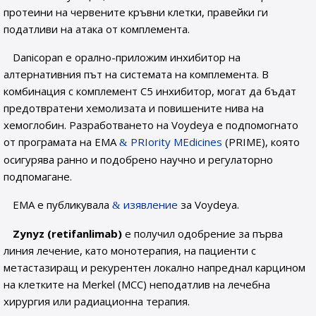
протеини на червените кръвни клетки, правейки ги
податливи на атака от комплемента.
Danicopan е орално-приложим инхибитор на
алтернативния път на системата на комплемента. В
комбинация с комплемент C5 инхибитор, могат да бъдат
предотвратени хемолизата и повишените нива на
хемоглобин. Разработването на Voydeya е подпомогнато
от програмата на EMA
PRIority MEdicines
(PRIME), която
осигурява ранно и подобрено научно и регулаторно
подпомагане.
EMA е публикувала
изявление
за Voydeya.
Zynyz (retifanlimab)
е получил одобрение за първа
линия лечение, като монотерапия, на пациенти с
метастазиращ и рекурентен локално напреднал карцином
на клетките на Merkel (MCC) неподатлив на лечебна
хирургия или радиационна терапия.