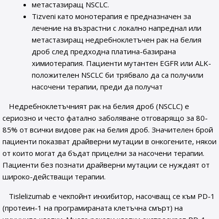
метастазиращ NSCLC.
Tizveni като монотерапия е предназначен за
лечение на възрастни с локално напреднал или
метастазиращ недребноклетъчен рак на белия
дроб след предходна платина-базирана
химиотерапия. Пациенти мутантен EGFR или ALK-
положителен NSCLC би трябвало да са получили
насочени терапии, преди да получат
Недребноклетъчният рак на белия дроб (NSCLC) е
сериозно и често фатално заболяване отговарящо за 80-
85% от всички видове рак на белия дроб. Значителен брой
пациенти показват драйверни мутации в онкогените, някои
от които могат да бъдат прицелни за насочени терапии.
Пациенти без познати драйверни мутации се нуждаят от
широко-действащи терапии.
Tislelizumab е чекпойнт инхибитор, насочващ се към PD-1
(протеин-1 на програмираната клетъчна смърт) на