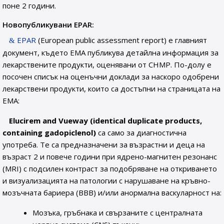
поне 2 години.
Новопубликувани EPAR:
EPAR
(European public assessment report) е главният
документ, където EMA публикува детайлна информация за
лекарствените продукти, оценявани от CHMP. По-долу е
посочен списък на оценъчни доклади за наскоро одобрени
лекарствени продукти, които са достъпни на страницата на
EMA:
Elucirem and Vueway (identical duplicate products,
containing gadopiclenol)
са само за диагностична
употреба. Те са предназначени за възрастни и деца на
възраст 2 и повече години при ядрено-магнитен резонанс
(MRI) с подсилен контраст за подобряване на откриването
и визуализацията на патологии с нарушаване на кръвно-
мозъчната бариера (BBB) и/или анормална васкуларност на:
Мозъка, гръбнака и свързаните с централната