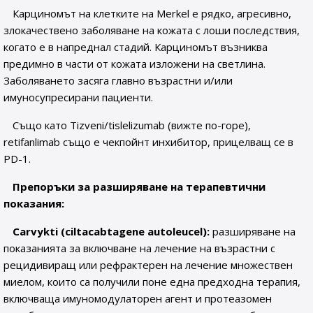
Карциномът на клетките на Merkel е рядко, агресивно,
злокачествено заболяване на кожата с лоши последствия,
когато е в напреднал стадий. Карциномът възниква
предимно в части от кожата изложени на светлина.
Заболяването засяга главно възрастни и/или
имуносупресирани пациенти.
Също като Tizveni/tislelizumab (вижте по-горе),
retifanlimab също е чекпойнт инхибитор, прицелващ се в
PD-1.
Препоръки за разширяване на терапевтични
показания:
Carvykti (
ciltacabtagene autoleucel):
разширяване на
показанията за включване на лечение на възрастни с
рецидивиращ или рефрактерен на лечение множествен
миелом, които са получили поне една предходна терапия,
включваща имуномодулаторен агент и протеазомен