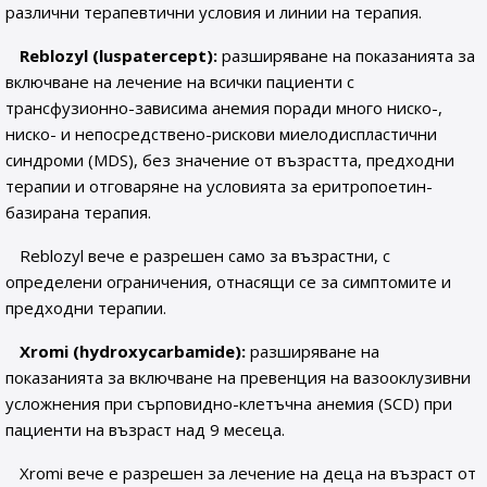
различни терапевтични условия и линии на терапия.
Reblozyl (luspatercept):
разширяване на показанията за
включване на лечение на всички пациенти с
трансфузионно-зависима анемия поради много ниско-,
ниско- и непосредствено-рискови миелодиспластични
синдроми (MDS), без значение от възрастта, предходни
терапии и отговаряне на условията за еритропоетин-
базирана терапия.
Reblozyl вече е разрешен само за възрастни, с
определени ограничения, отнасящи се за симптомите и
предходни терапии.
Xromi (hydroxycarbamide):
разширяване на
показанията за включване на превенция на вазооклузивни
усложнения при сърповидно-клетъчна анемия (SCD) при
пациенти на възраст над 9 месеца.
Xromi вече е разрешен за лечение на деца на възраст от