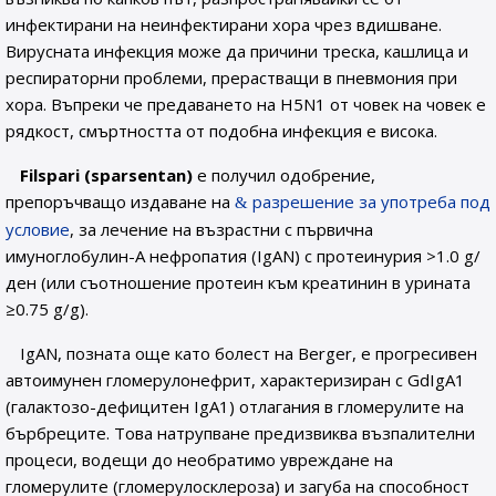
инфектирани на неинфектирани хора чрез вдишване.
Вирусната инфекция може да причини треска, кашлица и
респираторни проблеми, прерастващи в пневмония при
хора. Въпреки че предаването на H5N1 от човек на човек е
рядкост, смъртността от подобна инфекция е висока.
Filspari (sparsentan)
е получил одобрение,
препоръчващо издаване на
разрешение за употреба под
условие
, за лечение на възрастни с първична
имуноглобулин-А нефропатия (IgAN) с протеинурия >1.0 g/
ден (или съотношение протеин към креатинин в урината
≥0.75 g/g).
IgAN, позната още като болест на Berger, е прогресивен
автоимунен гломерулонефрит, характеризиран с GdIgA1
(галактозо-дефицитен IgA1) отлагания в гломерулите на
бърбреците. Това натрупване предизвиква възпалителни
процеси, водещи до необратимо увреждане на
гломерулите (гломерулосклероза) и загуба на способност