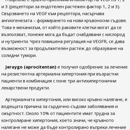
и 3 (рецептори за ендотелен растежен фактор 1, 2 и 3).
Свързването на VEGF към рецептора, насърчава
ангиогенезата – формирането на нови кръвоносни съдове.
Това е механизъм, от който раковите клетки могат да се
възползват, понеже мога да бъдат снабдявани с кислород
и нутриенти. Чрез повишена регулация на VEGFR, се дава
възможност за продължителен растеж до образуване на
солидни тумори.
Jeraygo (aprocitentan)
е получил одобрение за лечение
на резистентна артериална хипертония при възрастни
пациенти в комбинация с поне три антихипертонични
лекарствени продукти.
Артериалната хипертония, или високо кръвно налягане, е
водещата причина за сърдечно-съдови заболявания и
смъртност. Около 10% от пациентите имат трудна за
контролиране хипертония, което значи, че кръвното
налягане не може да бъде контролирано въпреки лечение