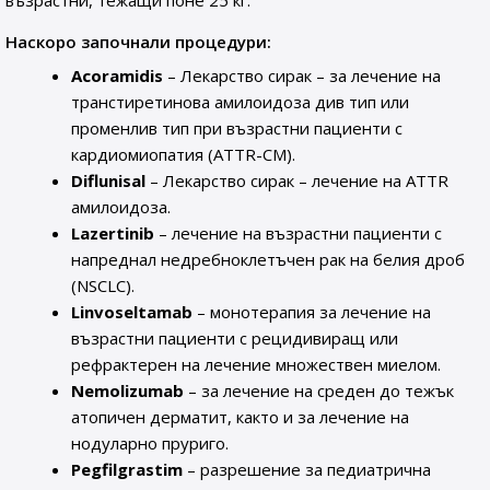
възрастни, тежащи поне 25 кг.
Наскоро започнали процедури:
Acoramidis
– Лекарство сирак – за лечение на
транстиретинова амилоидоза див тип или
променлив тип при възрастни пациенти с
кардиомиопатия (ATTR-CM).
Diflunisal
– Лекарство сирак – лечение на ATTR
амилоидоза.
Lazertinib
– лечение на възрастни пациенти с
напреднал недребноклетъчен рак на белия дроб
(NSCLC).
Linvoseltamab
– монотерапия за лечение на
възрастни пациенти с рецидивиращ или
рефрактерен на лечение множествен миелом.
Nemolizumab
– за лечение на среден до тежък
атопичен дерматит, както и за лечение на
нодуларно пруриго.
Pegfilgrastim
– разрешение за педиатрична