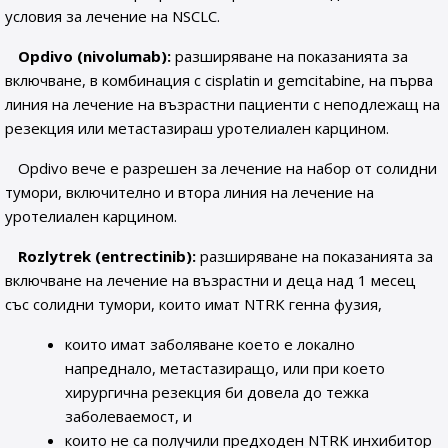
условия за лечение на NSCLC.
Opdivo (nivolumab):
разширяване на показанията за
включване, в комбинация с cisplatin и gemcitabine, на първа
линия на лечение на възрастни пациенти с неподлежащ на
резекция или метастазираш уротелиален карцином.
Opdivo вече е разрешен за лечение на набор от солидни
тумори, включително и втора линия на лечение на
уротелиален карцином.
Rozlytrek (entrectinib):
разширяване на показанията за
включване на лечение на възрастни и деца над 1 месец
със солидни тумори, които имат NTRK генна фузия,
които имат заболяване което е локално
напреднало, метастазиращо, или при което
хирургична резекция би довела до тежка
заболеваемост, и
които не са получили предходен NTRK инхибитор