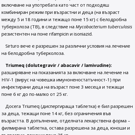
включване на употребата като част от подходяш
комбиниран режим при възрастни и деца (на възраст
между 5 и 18 години и тежащо поне 15 кг) с белодробна
туберколоза (TB), в следствие на
Mycobacterium tuberculosis
резистентен на поне rifampicin и isoniazid.
Sirturo вече е разрешен за различни условия на лечение
на белодробна туберколоза.
Triumeq (dolutegravir / abacavir / lamivudine):
разширяване на показанията за включване на лечение на
HIV-1 (вирус на човешка имуноненостатъчност-1) при
инфектирани деца на възраст поне 3 месеца и тежащи
поне 6 кг до по-малко от 25 кг.
Досега Triumeq (диспергираща таблетка) е бил разрешен
за деца, тежащи поне 14 кг, без ограничения във
възрастта. В допълнение, отделната лекарствена форма –
филмирана таблетка, остава разрешена за деца, юноши и