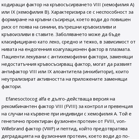
кодиращи фактор на кръвосъсирването VIII (хемофилия А)
или IX (хемофилия В). Характеризира се с неспособност за
формиране на кръвни съсиреци, което води до повишен
риск от поява на синини, вътрешни кръвоизливи и
кръвоизливи в ставите. Заболяването може да бъде
класифицирано като леко, средно и тежко, в зависимост от
нивата на ендогенния коагулационен фактор в плазмата.
Пациенти лекувани с антихемофилни фактори, заменящи
недостатъчния кръвосъсирващ фактор, могат да развият
антифактор VIII или IX алоантитела (инхибитори), които
неутрализират активността на приложените заменящи
фактори.
Efanesoctocog alfa е дълго-действаща версия на
рекомбинантен фактор VIII (FVIII) за контрол и превенция
на случаи на кървене при индивиди с хемофилия А. Той е
генетично проектиран фузионен протеин от FVIII, von-
Willebrand фактор (VWF) и пептид, който предотвратява
деградацията на фузионния протеин, което води до по-