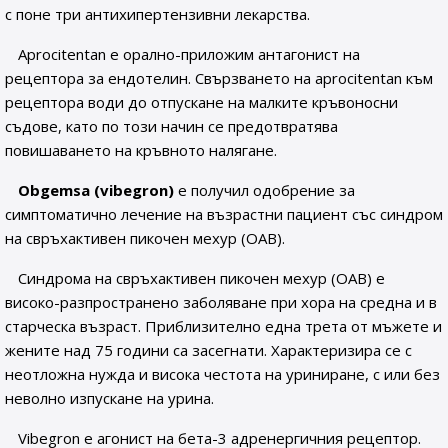
с поне три антихипертензивни лекарства.
Aprocitentan е орално-приложим антагонист на
рецептора за ендотелин. Свързването на aprocitentan към
рецептора води до отпускане на малките кръвоносни
съдове, като по този начин се предотвратява
повишаването на кръвното налягане.
Obgemsa (vibegron)
е получил одобрение за
симптоматично лечение на възрастни пациент със синдром
на свръхактивен пикочен мехур (OAB).
Синдрома на свръхактивен пикочен мехур (OAB) е
високо-разпространено заболяване при хора на средна и в
старческа възраст. Приблизително една трета от мъжете и
жените над 75 години са засегнати. Характеризира се с
неотложна нужда и висока честота на уриниране, с или без
неволно изпускане на урина.
Vibegron е агонист на бета-3 адренергичния рецептор.