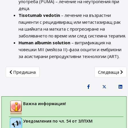
употреба (PUMA) – лечение на неутропения при
деца.
Tisotumab vedotin
– лечение на възрастни
пациенти с рецидивиращ или метастазиращ рак
на шийката на матката с прогресиране на
заболяването по време или след системна терапия.
Human albumin solution
– витрификация на
човешки MII (мейоза II)-фаза ооцити и ембриони
за асистирани репродуктивни технологии (ART).
Previous article: Актуална информация за работата на C
Next article:
Предишна
Следваща
Важна информация!
Уведомления по чл. 54 от ЗЛПХМ