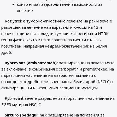
които нямат задоволителни възможности за
лечение
Rozlytrek е туморно-агностично лечение на рак и вече е
разрешен за лечение на възрастни и юноши на 12 и
повече години със солидни тумори експресиращи NTRK
генна фузия, както и на възрастни пациенти с ROS1-
позитивен, напреднал недребноклетъчен рак на белия
дроб.
Rybrevant (amivantamab):
разширяване на показанията
за включване, в комбинация с carboplatin и premetrexed, на
първа линия на лечение на възрастни пациенти с
напреднал недребноклетъчен рак на белия дроб (NSCLC) с
активиращи EGFR Екзон 20-инсерционни мутации.
Rybrevant вече е разрешен за втора линия на лечение на
EGFR мутирал NSCLC.
Sirturo (bedaquiline):
разширяване на показания за