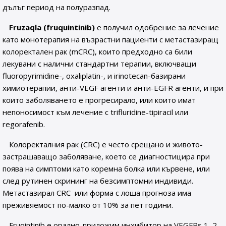
дълъг период на полуразпад.
Fruzaqla (fruquintinib)
е получил одобрение за лечение
като монотерапия на възрастни пациенти с метастазиращ
колоректален рак (mCRC), които предходно са били
лекувани с налични стандартни терапии, включващи
fluoropyrimidine-, oxaliplatin-, и irinotecan-базирани
химиотерапии, анти-VEGF агенти и анти-EGFR агенти, и при
които заболяването е прогресирало, или които имат
непоносимост към лечение с trifluridine-tipiracil или
regorafenib.
Колоректалния рак (CRC) е често срещано и живото-
застрашаващо заболяване, което се диагностицира при
поява на симптоми като коремна болка или кървене, или
след рутинен скрининг на безсимптомни индивиди.
Метастазирал CRC или форма с лоша прогноза има
преживяемост по-малко от 10% за пет години.
Fruqintinib е орално-приложим инхибитор на VEGFRs 1, 2