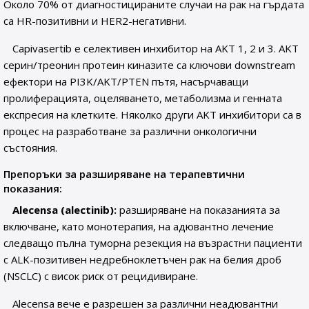
Около 70% от диагностицираните случаи на рак на гърдата
са HR-позитивни и HER2-негативни.
Capivasertib е селективен инхибитор на AKT 1, 2 и 3. AKT
серин/треонин протеин киназите са ключови downstream
ефектори на PI3K/AKT/PTEN пътя, насърчаващи
пролиферацията, оцеляването, метаболизма и генната
експресия на клетките. Няколко други AKT инхибитори са в
процес на разработване за различни онкологични
състояния.
Препоръки за разширяване на терапевтични
показания:
Alecensa (alectinib):
разширяване на показанията за
включване, като монотерапия, на адювантно лечение
следващо пълна туморна резекция на възрастни пациенти
с ALK-позитивен недребноклетъчен рак на белия дроб
(NSCLC) с висок риск от рецидивиране.
Alecensa вече е разрешен за различни неадювантни