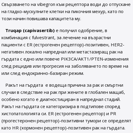
Свързването на vibegron към рецептора води до отпускане
на гладко-мускулните клетки на пикочния мехур, като по
този начин повишава капацитета му.
Truqap (capivasertib)
е получил одобрение, в
комбинация с fulvestrant, за лечение на възрастни
пациенти с ER (естрогенен рецептор)-позитивен, HER2-
негативен локално напреднал или метастазиращ рак на
гърдата с едно или повече PIK3CA/AKT1/PTEN-изменения
след рецидив или прогресия на заболяването по време на
или след ендокринно-базиран режим.
Ракът на гърдата е водеща причина за рак и смъртни
случаи в следствие на рак при жените в глобален мащаб,
особено когато е диагностициран в напреднал стадий.
Ракът на гърдата се категоризира в подтипове според
хистопатологията си. ER (естрогенен рецептор) и PR
(прогестеронен рецептор)-позитивни тумори се определят
като HR (хормонен рецептор)-позитивен рак на гърдата.