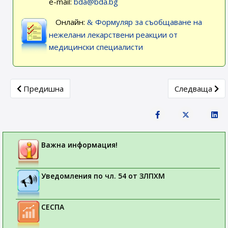
e-mail:
bda@bda.bg
Онлайн:
Формуляр за съобщаване на
нежелани лекарствени реакции от
медицински специалисти
Previous article: Седмица на лекарствената безопасност 2
Next article: 
Предишна
Следваща
Важна информация!
Уведомления по чл. 54 от ЗЛПХМ
СЕСПА