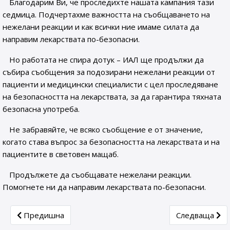
Благодарим Ви, че проследихте нашата кампания тази
седмица. Подчертахме важността на съобщаването на
нежелани реакции и как всички ние имаме силата да
направим лекарствата по-безопасни.
Но работата не спира дотук – ИАЛ ще продължи да
събира съобщения за подозирани нежелани реакции от
пациенти и медицински специалисти с цел проследяване
на безопасността на лекарствата, за да гарантира тяхната
безопасна употреба.
Не забравяйте, че всяко съобщение е от значение,
когато става въпрос за безопасността на лекарствата и на
пациентите в световен мащаб.
Продължете да съобщавате нежелани реакции.
Помогнете ни да направим лекарствата по-безопасни.
Previous article: Актуална информация за работата на C
Next article: 
Предишна
Следваща