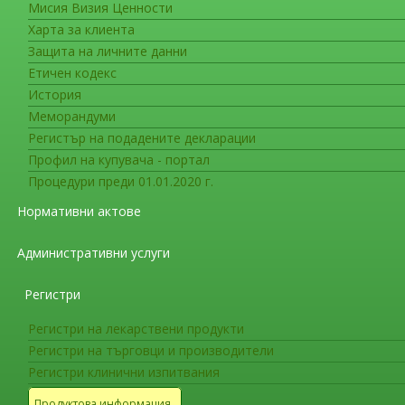
Мисия Визия Ценности
Съобщения за гражданите
Харта за клиента
Комитетът за оценка на риска 
Защита на личните данни
препоръча ограничения в упот
Етичен кодекс
История
Прие се, че ползите все пак превъзхожд
Меморандуми
и в по-ниска доза за повлияване на гаден
Регистър на подадените декларации
Профил на купувача - портал
Комитетът за оценка на риска (PRAC) към Е
Процедури преди 01.01.2020 г.
на лекарствени продукти, съдържащи
домпе
Европейския съюз. Препоръчаната употреба 
Нормативни актове
лечение на гадене и повръщане; прилагане на
Административни услуги
лекарствата са разрешени за употреба при де
продължителността на лечението с
домпери
Регистри
употребата.
Регистри на лекарствени продукти
Повече информация:
Регистри на търговци и производители
Регистри клинични изпитвания
За медицински специалисти
Продуктова информация