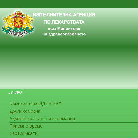
За ИАЛ
Комисии към ИД на ИАЛ
Други комисии
ЗА ГРАЖДАНИТЕ
Административна информация
Приемно време
Сертификати