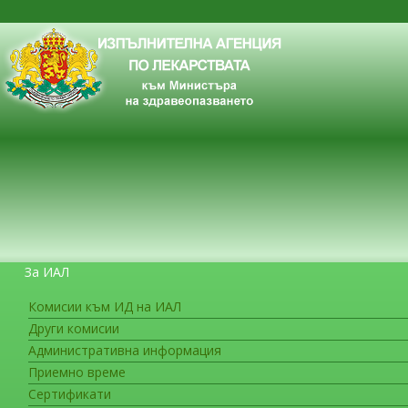
За ИАЛ
Комисии към ИД на ИАЛ
Други комисии
ЗА ГРАЖДАНИТЕ
Административна информация
Приемно време
Сертификати