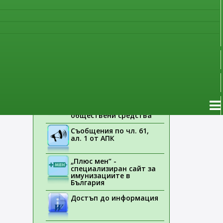
наблюдение
Указания на ЕМА
Лекарствени продукти
без лекарско
предписание
Новоразрешени за
употреба лекарствени
продукти
Електронен списък на
медицинските изделия,
заплащани с
обществени средства
Съобщения по чл. 61,
ал. 1 от АПК
„Плюс мен“ -
специализиран сайт за
имунизациите в
България
Достъп до информация