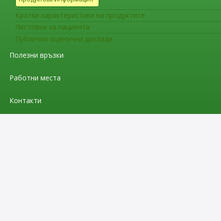
Кратки характеристики на продуктите
Листовки за пациента
Публични оценъчни доклади
Полезни връзки
Работни места
Контакти