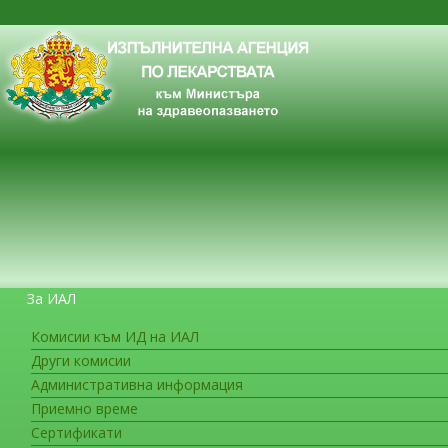
За ИАЛ
Комисии към ИД на ИАЛ
Други комисии
ЗА ГРАЖДАНИТЕ
Административна информация
Приемно време
Сертификати