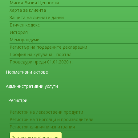
Мисия Визия Ценности
Съобщения за гражданите
Харта за клиента
Комитетът за оценка на риска 
Защита на личните данни
препоръчва мерки за намаляван
Corlentor/Procorolan (ивабрадин
Етичен кодекс
История
Меморандуми
Препоръката на PRAC се предоставя 
Регистър на подадените декларации
Kомитета за лекарствен
Профил на купувача - портал
Процедури преди 01.01.2020 г.
Комитетът за оценка на риска при проследя
агенция по лекарствата(ЕМА) приключи разгл
Нормативни актове
(
ивабрадин
)
и направи препоръки, целящи на
(сърдечен удар) и брадикардия (прекомерно н
Административни услуги
лекарство.
Corlentor/Procoralan
e показан за
Регистри
дължаща се на нарушено кръвоснабдяване на 
Регистри на лекарствени продукти
PRAC направи препоръки относно изисквания
Регистри на търговци и производители
лечението; относно това кога се адаптира доз
Регистри клинични изпитвания
употреба с други лекарствени продукти.
Продуктова информация