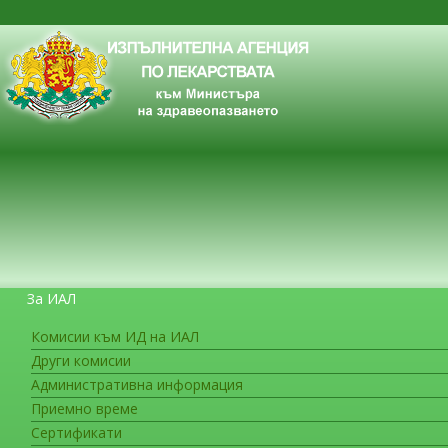
За ИАЛ
Комисии към ИД на ИАЛ
Други комисии
ЗА ГРАЖДАНИТЕ
Административна информация
Приемно време
Сертификати