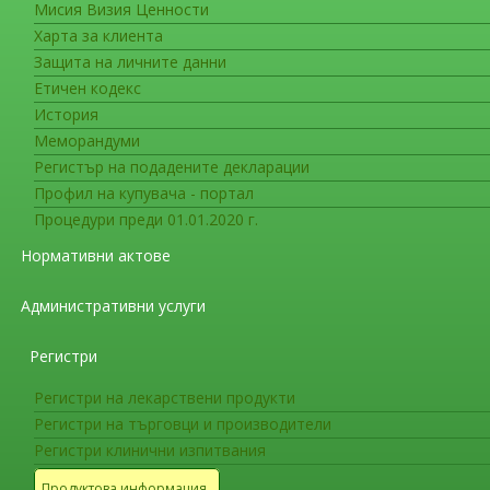
Мисия Визия Ценности
Съобщения за гражданите
Харта за клиента
БЛОКИРАНЕ И ИЗТЕГЛЯНЕ НА Л
Защита на личните данни
Етичен кодекс
ИАЛ уведомява, че със Заповед на Изпълнит
История
представител на „Хексал“ АГ - притежател на
Меморандуми
блокиране и изтегляне на наличните в страна
Регистър на подадените декларации
oral solution, с парт. № DF2413
, поради несъ
Профил на купувача - портал
здравето, съгласно „Класификация на степент
Процедури преди 01.01.2020 г.
несъответстващи на изискванията за качество“
Нормативни актове
23.04.2008г. на МЗ (Обн. ДВ. бр.45 от 13 Май 2
несъответствие със спецификацията“
, във в
Административни услуги
„Количество“ и „Количество на консерванта“, 
лекарствения продукт.
Регистри
Мерките се предприемат на основание чл. 272, а
Регистри на лекарствени продукти
/ДВ. бр. 31 от 13.04.2007г./, във връзка с чл. 4,
Регистри на търговци и производители
получено съобщение с рег. индекс и дата № IAL
Регистри клинични изпитвания
Продуктова информация