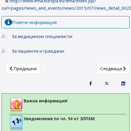
http://www.ema.europa.eu/ema/index.jsp?
curl=pages/news_and_events/news/2015/07/news_detail_00
Повече информация:
За медицински специалисти:
За пациенти и граждани:
Previous article: Меморандум за сътрудничество между 
Next article: 
Предишна
Следваща
Важна информация!
Уведомления по чл. 54 от ЗЛПХМ