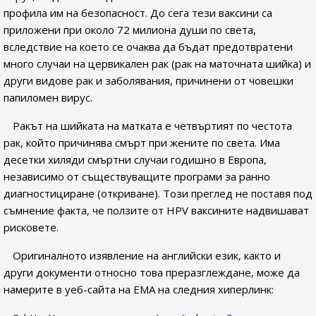
профила им на безопасност. До сега тези ваксини са
приложени при около 72 милиона души по света,
вследствие на което се очаква да бъдат предотвратени
много случаи на цервикален рак (рак на маточната шийка) и
други видове рак и заболявания, причинени от човешки
папиломен вирус.
Ракът на шийката на матката е четвъртият по честота
рак, който причинява смърт при жените по света. Има
десетки хиляди смъртни случаи годишно в Европа,
независимо от съществуващите програми за ранно
диагностициране (откриване). Този преглед не поставя под
съмнение факта, че ползите от HPV ваксините надвишават
рисковете.
Оригиналното изявление на английски език, както и
други документи относно това преразглеждане, може да
намерите в уеб-сайта на ЕМА на следния хиперлинк: