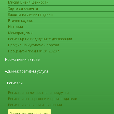
Мисия Визия Ценности
Съобщения за гражданите
Харта за клиента
ЕМА преразглежда контрастнит
Защита на личните данни
магнитно-резонансна образна 
Етичен кодекс
История
Целта на прегледа е да се оценят наличн
Меморандуми
Регистър на подадените декларации
Европейската агенция по лекарствата (ЕМА) 
Профил на купувача - портал
тъкан след употреба на гадолиний-съдържащи
Процедури преди 01.01.2020 г.
образна диагностика при пациенти.
Нормативни актове
Контрастните средства, съдържащи
гадол
пациенти преди или по време на МР образна д
Административни услуги
визуализиране на органи и тъкани. След при
предимно през бъбреците, но има проучвания, 
Регистри
дроб, бъбреци, мускули, кожа и кости, те мог
Регистри на лекарствени продукти
Напоследък в редица публикации са изнесен
Регистри на търговци и производители
натрупват също и в мозъчната тъкан. 1-7 През
Регистри клинични изпитвания
проследяване на лекарствената безопасност (
Продуктова информация