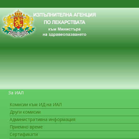
За ИАЛ
Комисии към ИД на ИАЛ
Други комисии
ЗА ГРАЖДАНИТЕ
Административна информация
Приемно време
Сертификати