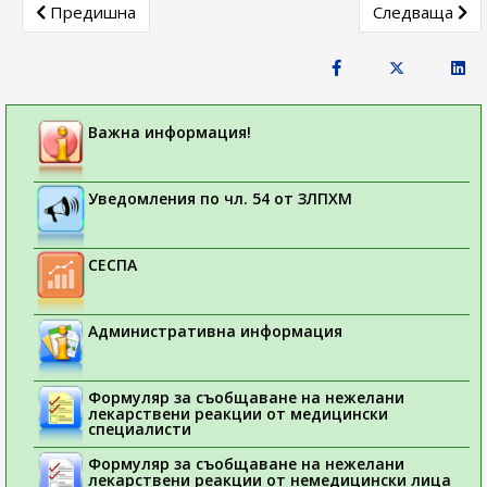
Previous article: Меморандум за сътрудничество между
Next article: 
Предишна
Следваща
Важна информация!
Уведомления по чл. 54 от ЗЛПХМ
СЕСПА
Административна информация
Формуляр за съобщаване на нежелани
лекарствени реакции от медицински
специалисти
Формуляр за съобщаване на нежелани
лекарствени реакции от немедицински лица