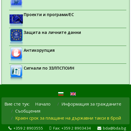
Проекти и програми/ЕС
Защита на личните данни
Антикорупция
Сигнали по ЗЗЛПСПОИН
Вие сте тук:
Начало
Информация за гражданите
Съобщения
Краен срок за плащане на държавни такси в брой
+359 2 8903555
Fax: +359 2 8903434
bda@bda.bg