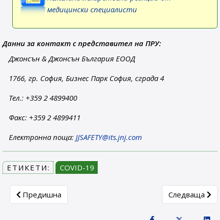
медицински специалисти
Данни за контакт с представител на ПРУ:
Джонсън & Джонсън България ЕООД
1766, гр. София, Бизнес Парк София, сграда 4
Тел.: +359 2 4899400
Факс: +359 2 4899411
Електронна поща:
JJSAFETY@its.jnj.com
ЕТИКЕТИ:
COVID-19
Previous article: VAXZEVRIA/COVID-19 Vaccine AstraZen
Next article:
Предишна
Следваща