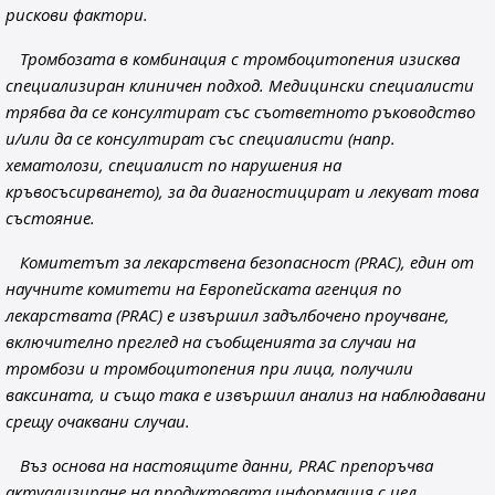
рискови фактори.
Тромбозата в комбинация с тромбоцитопения изисква
специализиран клиничен подход. Медицински специалисти
трябва да се консултират със съответното ръководство
и/или да се консултират със специалисти (напр.
хематолози, специалист по нарушения на
кръвосъсирването), за да диагностицират и лекуват това
състояние.
Комитетът за лекарствена безопасност (PRAC), един от
научните комитети на Европейската агенция по
лекарствата (PRAC) е извършил задълбочено проучване,
включително преглед на съобщенията за случаи на
тромбози и тромбоцитопения при лица, получили
ваксината, и също така е извършил анализ на наблюдавани
срещу очаквани случаи.
Въз основа на настоящите данни, PRAC препоръчва
актуализиране на продуктовата информация с цел