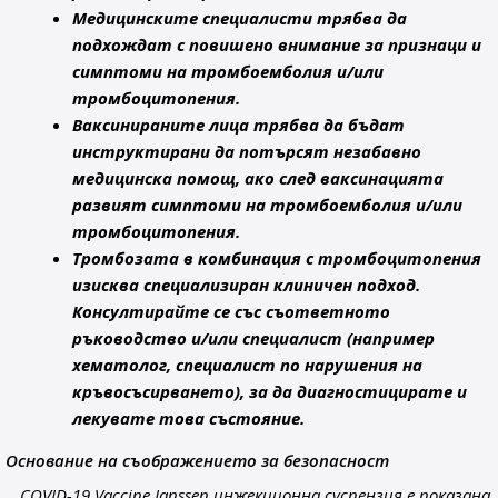
Медицинските специалисти трябва да
подхождат с повишено внимание за признаци и
симптоми на тромбоемболия и/или
тромбоцитопения.
Ваксинираните лица трябва да бъдат
инструктирани да потърсят незабавно
медицинска помощ, ако след ваксинацията
развият симптоми на тромбоемболия и/или
тромбоцитопения.
Тромбозата в комбинация с тромбоцитопения
изисква специализиран клиничен подход.
Консултирайте се със съответното
ръководство и/или специалист (например
хематолог, специалист по нарушения на
кръвосъсирването), за да диагностицирате и
лекувате това състояние.
Основание на съображението за безопасност
COVID-19 Vaccine Janssen инжекционна суспензия е показана