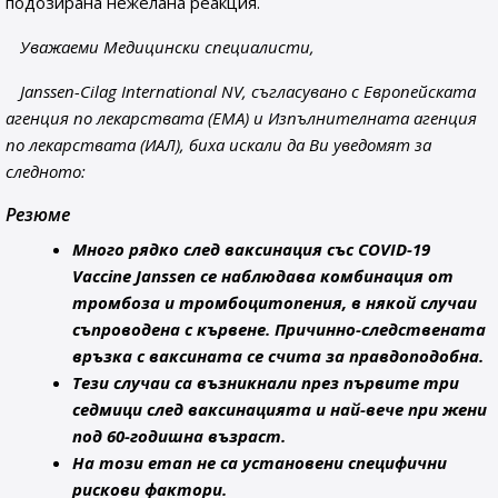
подозирана нежелана реакция.
Уважаеми Медицински специалисти,
Janssen-Cilag International NV, съгласувано с Европейската
агенция по лекарствата (ЕМА) и Изпълнителната агенция
по лекарствата (ИАЛ), биха искали да Ви уведомят за
следното:
Резюме
Много рядко след ваксинация със COVID-19
Vaccine Janssen се наблюдава комбинация от
тромбоза и тромбоцитопения, в някой случаи
съпроводена с кървене. Причинно-следствената
връзка с ваксината се счита за правдоподобна.
Тези случаи са възникнали през първите три
седмици след ваксинацията и най-вече при жени
под 60-годишна възраст.
На този етап не са установени специфични
рискови фактори.