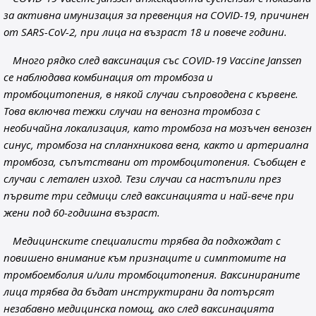
за активна имунизация за превенция на COVID-19, причинен
от SARS-CoV-2, при лица на възраст 18 и повече години.
Много рядко след ваксинация със COVID-19 Vaccine Janssen
се наблюдава комбинация от тромбоза и
тромбоцитопения, в някой случаи съпроводена с кървене.
Това включва тежки случаи на венозна тромбоза с
необичайна локализация, като тромбоза на мозъчен венозен
синус, тромбоза на спланхникова вена, както и артериална
тромбоза, съпътствани от тромбоцитопения. Съобщен е
случаи с летален изход. Тези случаи са настъпили през
първите три седмици след ваксинацията и най-вече при
жени под 60-годишна възраст.
Медицинските специалисти трябва да подхождат с
повишено внимание към признаците и симптомите на
тромбоемболия и/или тромбоцитопения. Ваксинираните
лица трябва да бъдат инструктирани да потърсят
незабавно медицинска помощ, ако след ваксинацията