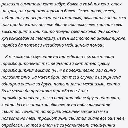
развият симптоми като задух, болка в гръдния кош, оток
на крак, или упорита коремна болка. Освен това, всеки,
който получи неврологични симптоми, включително тежко
или продължително главоболие или замъглено зрение след
ваксинацията, или който получи след няколко дни кожни
кръвонасядания (петехия), извън мястото на инжектиране,
трябва да потърси незабавно медицинска помощ.
В няколко от случаите на тромбоза и съпътстваща
тромбоцитопения тестването за антитела срещу
тромбоцитния фактор (PF) 4 е положително или силно
положително. За малък брой от тези случаи е извършена
обширна оценка за други потенциални механизми, които
биха могли да причинят тромбоза и / или
тромбоцитопения; не са открити обаче други аномалии,
които да се считат за обяснение на наблюдаваните
събития. Точният патофизиологичен механизъм за
появата на тези тромботични събития обаче все още не е
определен. На този етап не са установени специфични