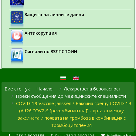
Защита на личните данни
Антикорупция
Сигнали по ЗЗЛПСПОИН
Вие сте тук:
Начало
Лекарствена безопасност
Преки съобщения до медицинските специалисти
COVID-19 Vaccine Janssen / Ваксина срещу COVID-19
(Ad26.COV2-S [рекомбинантна]) - връзка между
ваксината и появата на тромбоза в комбинация с
тромбоцитопения
+359 2 8903555
Fax: +359 2 8903434
bda@bda.bg