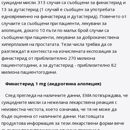
суицидни мисли. 313 случая са съобщени за финастерид и
13 за дутастерид (1 случай е съобщен за употребата
едновременно на финастерид и дутастерид). Повечето от
случаите са съобщени при пациенти, лекувани за
алопеция, докато 10 пъти по-малък брой случаи са
съобщени при пациенти, лекувани за доброкачествена
хиперплазия на простатата. Тези числа трябва да се
разглеждат в контекста на изчислената експозиция за
финастерид от приблизително 270 милиона
пациентогодини, а за дутастерид - приблизително 82
милиона пациентогодини.
Финастерид 1
mg
(андрогенна алопеция)
След прегледа на наличните данни, EMA потвърждава, че
суицидните мисли са нежелана лекарствена реакция с
неизвестна честота, което означава, че тя не може да
бъде оценена от наличните данни. Настоящата
продуктова информация за тези лекарствени форми вече