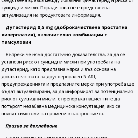
следствена връзка между локалния финастерид и риска от
суицидни мисли. Поради това не е представена
актуализация на продуктовата информация.
Дутастерид 0,5
mg
(доброкачествена простатна
хиперплазия), включително комбинации с
тамсулозин
Въпреки че няма достатъчно доказателства, за да се
установи риск от суицидни мисли при употребата на
дутастерид, като предпазна мярка и въз основа на
доказателствата за друг перорален 5-ARI,
предупрежденията и предпазните мерки при употреба ще
бъдат актуализирани, за да информират за потенциалния
риск от суицидни мисли, с препоръка пациентите да
потърсят незабавна медицинска консултация, ако се
появят симптоми на промени в настроението.
Призив за докладване