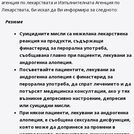
агенция по лекарствата и Изпълнителната Агенция по
Лекарствата, би искал да Ви информира за следното:
Резюме
Суицидните мисли са нежелана лекарствена
реакция на продукти, съдържащи
финастерид за перорална употреба,
съобщавана главно при пациенти, лекувани за
андрогенна алопеция.
Посъветвайте пациентите, лекувани за
андрогенна алопеция с финастерид за
перорална употреба, да спрат лечението и да
потърсят медицинска консултация, ако у тях
възникне депресивно настроение, депресия
или суицидни мисли.
При някои пациенти, лекувани за андрогенна
алопеция, е съобщена сексуална дисфункция,
която може да допринесе за промени в