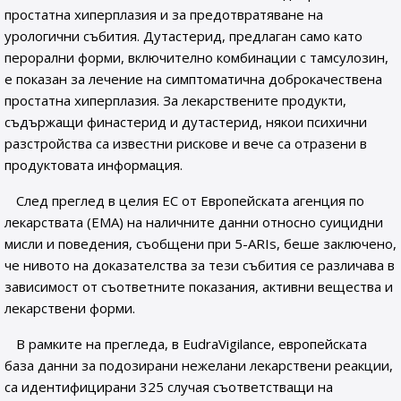
простатна хиперплазия и за предотвратяване на
урологични събития. Дутастерид, предлаган само като
перорални форми, включително комбинации с тамсулозин,
е показан за лечение на симптоматична доброкачествена
простатна хиперплазия. За лекарствените продукти,
съдържащи финастерид и дутастерид, някои психични
разстройства са известни рискове и вече са отразени в
продуктовата информация.
След преглед в целия ЕС от Европейската агенция по
лекарствата (EMA) на наличните данни относно суицидни
мисли и поведения, съобщени при 5-ARIs, беше заключено,
че нивото на доказателства за тези събития се различава в
зависимост от съответните показания, активни вещества и
лекарствени форми.
В рамките на прегледа, в EudraVigilance, европейската
база данни за подозирани нежелани лекарствени реакции,
са идентифицирани 325 случая съответстващи на