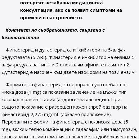
потърсят незабавна медицинска
консултация, ако се появят симптоми на
промени в настроението.
Контекст на съображенията, свързани с
безопасността
Финастерид и дутастерид са инхибитори на 5-алфа-
редуктазата (5-ARI). Финастерид е инхибитор на ензима 5-
алфа-редуктаза тип 1 и 2 с по-голям афинитет към тип 2.
Дутастерид е насочен към двете изоформи на този ензим.
Формите на финастерид за перорална употреба с по-
ниска доза (1 mg) са показани за лечение на мъжки тип
косопад в ранен стадий (андрогенна алопеция). При
същото показание е разрешен кожен спрей разтвор на
финастерид 2,275 mg/mL (локално приложение).
Пероралните форми на финастерид с по-висока доза (5
mg), включително комбинации с тадалафил или тамсулозин,
са показани за симптоматично лечение на доброкачествена