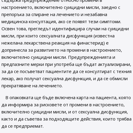
съдържа предупреждение относно промени в
настроението, включително суицидни мисли, заедно с
препоръка за спиране на лечението и незабавна
медицинска консултация, ако се появят тези симптоми.
Освен това, прегледът идентифицира случаи на суицидни
мисли, при които сексуалната дисфункция (известна
нежелана лекарствена реакция на финастерид) е
допринесла за развитието на промени в настроението,
включително суицидни мисли. Предупрежденията и
предпазните мерки при употреба ще бъдат актуализирани,
за да се посъветват пациентите да се консултират с техния
лекар, ако получат сексуална дисфункция, и да се обмисли
прекратяване на лечението.
В опаковката ще бъде включена карта на пациента, която
да информира за рисковете от промени в настроението,
включително суицидни мисли, и от сексуална дисфункция,
както и да съветва за подходящите действия, които трябва
да се предприемат.