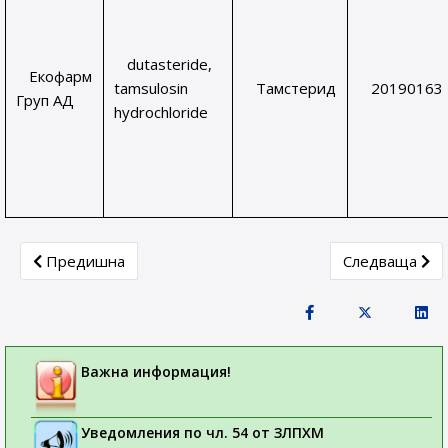
dutasteride,
Екофарм
tamsulosin
Тамстерид
20190163
Груп АД
hydrochloride
Previous article: Пряко съобщение до медицинските сп
Next article:
Предишна
Следваща
Важна информация!
Уведомления по чл. 54 от ЗЛПХМ