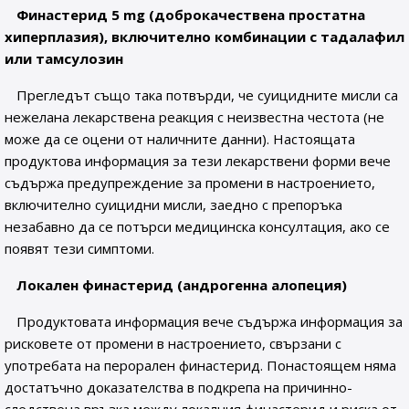
Финастерид 5
mg
(доброкачествена простатна
хиперплазия), включително комбинации с тадалафил
или тамсулозин
Прегледът също така потвърди, че суицидните мисли са
нежелана лекарствена реакция с неизвестна честота (не
може да се оцени от наличните данни). Настоящата
продуктова информация за тези лекарствени форми вече
съдържа предупреждение за промени в настроението,
включително суицидни мисли, заедно с препоръка
незабавно да се потърси медицинска консултация, ако се
появят тези симптоми.
Локален финастерид (андрогенна алопеция)
Продуктовата информация вече съдържа информация за
рисковете от промени в настроението, свързани с
употребата на перорален финастерид. Понастоящем няма
достатъчно доказателства в подкрепа на причинно-