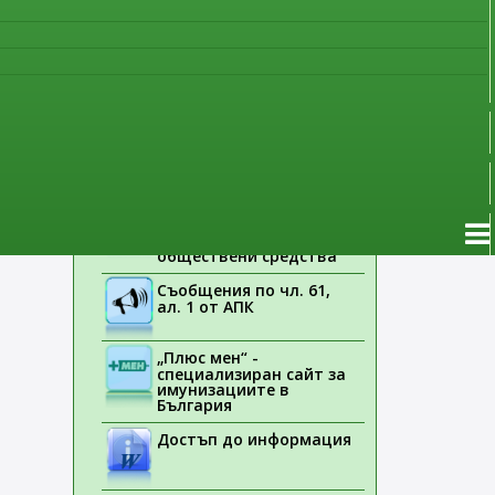
наблюдение
Указания на ЕМА
Лекарствени продукти
без лекарско
предписание
Новоразрешени за
употреба лекарствени
продукти
Електронен списък на
медицинските изделия,
заплащани с
обществени средства
Съобщения по чл. 61,
ал. 1 от АПК
„Плюс мен“ -
специализиран сайт за
имунизациите в
България
Достъп до информация