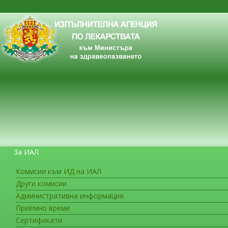
За ИАЛ
Комисии към ИД на ИАЛ
Други комисии
ЗА ГРАЖДАНИТЕ
Административна информация
Приемно време
Сертификати