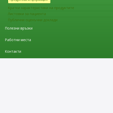
Кратки характеристики на продуктите
Листовки за пациента
Публични оценъчни доклади
Полезни връзки
Работни места
Контакти