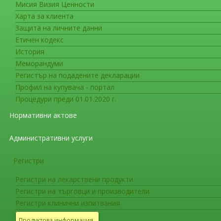
Регистри
Мисия Визия Ценности
Харта за клиента
Регистри клинични изпитвания
Защита на личните данни
Етичен кодекс
Публични оценъчни доклади
История
Меморандуми
Регистри на лекарствени продукти
Регистър на подадените декларации
Профил на купувача - портал
Процедури преди 01.01.2020 г.
Регистри на търговци и производители
Нормативни актове
Административни услуги
Регистри
Регистри на лекарствени продукти
Регистри на търговци и производители
Регистри клинични изпитвания
Продуктова информация