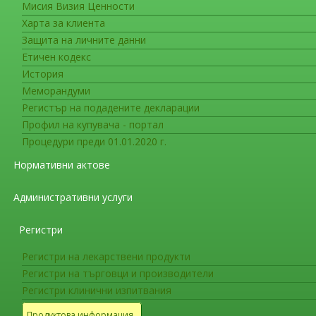
Мисия Визия Ценности
Сигнали по ЗЗЛПСПОИН
Харта за клиента
Длъжностни лица, които отгова
Защита на личните данни
за нередности в ИАЛ
Етичен кодекс
История
Длъжностни лица, които отговарят за прием
Меморандуми
на Закона за защита на лицата, подаващи
Регистър на подадените декларации
Изпълнителна агенция по лекарствата, адрес г
Профил на купувача - портал
Процедури преди 01.01.2020 г.
Цветомира Георгиева – главен юриско
управление на качеството“
Нормативни актове
Силвия Балабанова – главен експер
Административни услуги
управление на качеството“
Ел. поща:
signalizashtita@bda.bg
Регистри
Тел: 0894 698 394
Регистри на лекарствени продукти
ВАЖНО!
При подаване на сигнал чрез п
Регистри на търговци и производители
София 1303, ул. „Дамян Груев“ № 8, с огле
Регистри клинични изпитвания
посочва, че съдържа сигнал по ЗЗЛПСПОИН
Продуктова информация