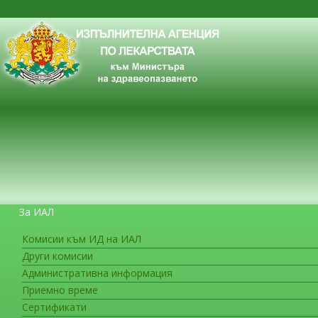
За ИАЛ
Комисии към ИД на ИАЛ
Други комисии
ЗА ГРАЖДАНИТЕ
Административна информация
Приемно време
Сертификати