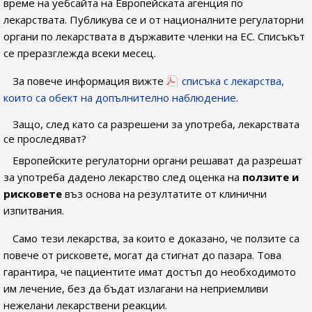
време на уебсайта на Европейската агенция по
лекарствата. Публикува се и от националните регулаторни
органи по лекарствата в държавите членки на ЕС. Списъкът
се преразглежда всеки месец.
За повече информация вижте
списъка с лекарства,
които са обект на допълнително наблюдение
.
Защо, след като са разрешени за употреба, лекарствата
се проследяват?
Европейските регулаторни органи решават да разрешат
за употреба дадено лекарство след оценка на
ползите и
рисковете
въз основа на резултатите от клинични
изпитвания.
Само тези лекарства, за които е доказано, че ползите са
повече от рисковете, могат да стигнат до пазара. Това
гарантира, че пациентите имат достъп до необходимото
им лечение, без да бъдат излагани на неприемливи
нежелани лекарствени реакции.