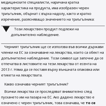
медицинските специалисти, наричана кратка
характеристика на продукта, има изобразен черен
триъгълник, обърнат с върха надолу, както и кратко
изречение, разясняващо значението на триъгълника:
Този лекарствен продукт подлежи на
допълнително наблюдение.
Черният триъгълник ще се използва във всички държави
членки на ЕС за означаване на лекарства, които са обект на
допълнително наблюдение. Този символ ще започне да се
отпечатва в листовките на тези лекарства от есента на
2013 г. Няма да се поставя върху външната опаковка или
етикета на лекарствата.
Какво означава черният триъгълник?
Всички лекарства се проследяват внимателно след
пускането им на пазара на ЕС. Ако дадено лекарство е
означено с черен триъгълник, това означава, че
то се