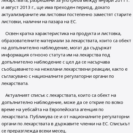
лекарствата, разрешени за употреба между януари 2011 г.
и август 2013 г., ще има преходен период, докато
актуализираните им листовки постепенно заместят старите
листовки, налични на пазара на ЕС.
Освен кратка характеристика на продукта и листовка,
образователните материали за лекарствата, които са обект
на допълнително наблюдение, могат да съдържат
информация относно статута им на лекарства под
допълнително наблюдение с цел да се насърчава
съобщаването на нежелани лекарствени реакции, както е
съгласувано с националните регулаторни органи по
лекарствата.
Актуалният списък с лекарствата, които са обект на
допълнително наблюдение, може да се открие по всяко
време на уебсайта на Европейската агенция по
лекарствата. Публикува се и от националните регулаторни
органи по лекарствата в държавите членки на ЕС. Списъкът
се преразглежда всеки месец.