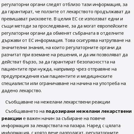
регулаторни органи следят отблизо тази информация, за
да гарантират, че ползите от лекарството продължават да
превишават рисковете. В целия ЕС се използват едни и
същи методи за проследяване, за да могат европейските
регулаторни органи да обменят събраната в отделните
държави от ЕС информация. Това осигурява натрупване на
значителни знания, на които регулаторните органи да
разчитат при вземане на решения, и да им позволяват да
действат бързо, за да гарантират безопасността на
пациентите при нужда, например чрез отправяне на
предупреждения към пациентите и медицинските
специалисти или ограничаване на начина на употреба на
дадено лекарство.
Съобщаване на нежелани лекарствени реакции
Съобщаването на
подозирани нежелани лекарствени
реакции
е важен начин за събиране на повече
информация за лекарствата на пазара. Наред с цялата
информация, с която вече разполагат, регулаторните