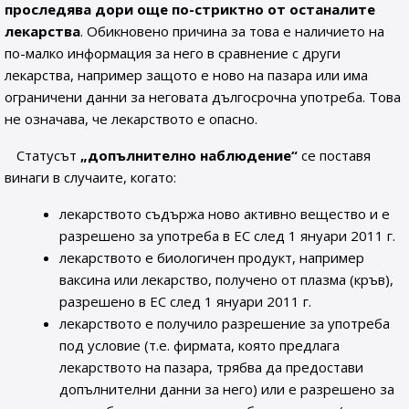
проследява дори още по-стриктно от останалите
лекарства
. Обикновено причина за това е наличието на
по-малко информация за него в сравнение с други
лекарства, например защото е ново на пазара или има
ограничени данни за неговата дългосрочна употреба. Това
не означава, че лекарството е опасно.
Статусът
„допълнително наблюдение“
се поставя
винаги в случаите, когато:
лекарството съдържа ново активно вещество и е
разрешено за употреба в ЕС след 1 януари 2011 г.
лекарството е биологичен продукт, например
ваксина или лекарство, получено от плазма (кръв),
разрешено в ЕС след 1 януари 2011 г.
лекарството е получило разрешение за употреба
под условие (т.е. фирмата, която предлага
лекарството на пазара, трябва да предостави
допълнителни данни за него) или е разрешено за