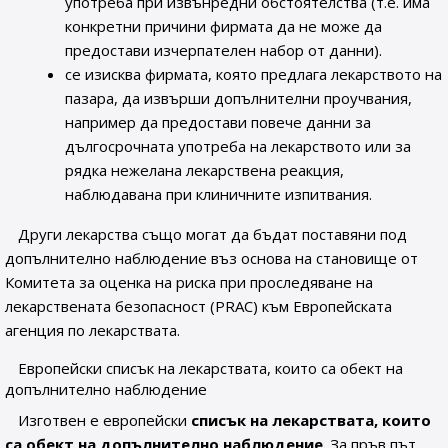
употреба при извънредни обстоятелства (т.е. има
конкретни причини фирмата да не може да
предостави изчерпателен набор от данни).
се изисква фирмата, която предлага лекарството на
пазара, да извърши допълнителни проучвания,
например да предостави повече данни за
дългосрочната употреба на лекарството или за
рядка нежелана лекарствена реакция,
наблюдавана при клиничните изпитвания.
Други лекарства също могат да бъдат поставяни под
допълнително наблюдение въз основа на становище от
Комитета за оценка на риска при проследяване на
лекарствената безопасност (PRAC) към Европейската
агенция по лекарствата.
Европейски списък на лекарствата, които са обект на
допълнително наблюдение
Изготвен е европейски
списък на лекарствата, които
са обект на допълнително наблюдение
. За пръв път