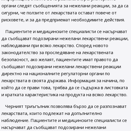
органи следят съобщенията за нежелани реакции, за да са
сигурни, че ползите от лекарствата остават повече от
рисковете, и за да предприемат необходимите действия.
Пациентите и медицинските специалисти се насърчават
да съобщават подозирани нежелани лекарствени реакции,
наблюдавани при всяко лекарство. Според новото
законодателство за проследяване на лекарствената
безопасност, ако желаят, пациентите имат правото да
съобщават подозирани нежелани лекарствени реакции
директно на националните регулаторни органи по
лекарствата в своята държава. Информация за начина, по
който да се прави това, трябва да се съдържа в листовката
и кратката характеристика на продукта на всяко лекарство.
Черният триъгълник позволява бързо да се разпознават
лекарствата, които подлежат на допълнително
наблюдение. Пациентите и медицинските специалисти се
насърчават да съобщават подозирани нежелани