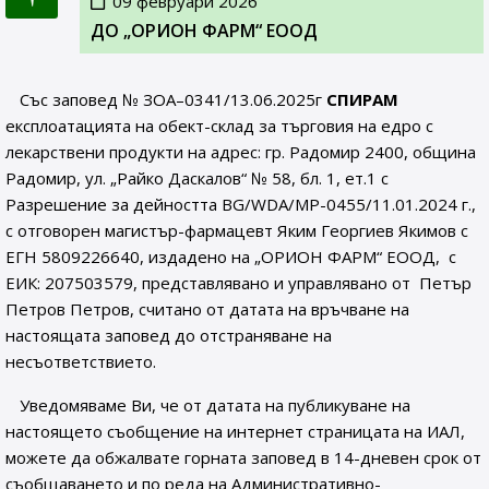
09 февруари 2026
ДО „ОРИОН ФАРМ“ ЕООД
Със заповед № ЗОА–0341/13.06.2025г
СПИРАМ
експлоатацията на обект-склад за търговия на едро с
лекарствени продукти на адрес: гр. Радомир 2400, община
Радомир, ул. „Райко Даскалов“ № 58, бл. 1, ет.1 с
Разрешение за дейността BG/WDA/MP-0455/11.01.2024 г.,
с отговорен магистър-фармацевт Яким Георгиев Якимов с
ЕГН 5809226640, издадено на „ОРИОН ФАРМ“ ЕООД, с
ЕИК: 207503579, представлявано и управлявано от Петър
Петров Петров, считано от датата на връчване на
настоящата заповед до отстраняване на
несъответствието.
Уведомяваме Ви, че от датата на публикуване на
настоящето съобщение на интернет страницата на ИАЛ,
можете да обжалвате горната заповед в 14-дневен срок от
съобщаването и по реда на Административно-