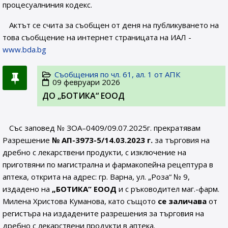
процесуалниния кодекс.
Актът се счита за съобщен от деня на публикуването на
това съобщение на интернет страницата на ИАЛ -
www.bda.bg
Съобщения по чл. 61, ал. 1 от АПК
09 февруари 2026
ДО „БОТИКА“ ЕООД
Със заповед № ЗОА–0409/09.07.2025г. прекратявам
Разрешение
№ АП-3973-5/14.03.2023 г.
за търговия на
дребно с лекарствени продукти, с изключение на
приготвяни по магистрална и фармакопейна рецептура в
аптека, открита на адрес: гр. Варна, ул. „Роза“ № 9,
издадено на
„БОТИКА“ ЕООД
и с ръководител маг.-фарм.
Милена Христова Куманова, като същото
се заличава
от
регистъра на издадените разрешения за търговия на
дребно с лекарствени продукти в аптека.