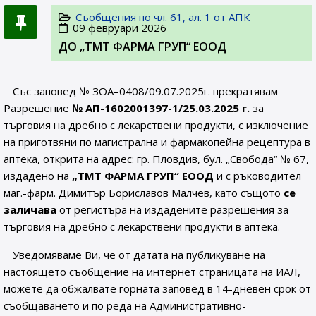
Съобщения по чл. 61, ал. 1 от АПК
09 февруари 2026
ДО „ТМТ ФАРМА ГРУП“ ЕООД
Със заповед № ЗОА–0408/09.07.2025г. прекратявам
Разрешение
№ АП-1602001397-1/25.03.2025 г.
за
търговия на дребно с лекарствени продукти, с изключение
на приготвяни по магистрална и фармакопейна рецептура в
аптека, открита на адрес: гр. Пловдив, бул. „Свобода“ № 67,
издадено на
„ТМТ ФАРМА ГРУП“ ЕООД
и с ръководител
маг.-фарм. Димитър Бориславов Малчев, като същото
се
заличава
от регистъра на издадените разрешения за
търговия на дребно с лекарствени продукти в аптека.
Уведомяваме Ви, че от датата на публикуване на
настоящето съобщение на интернет страницата на ИАЛ,
можете да обжалвате горната заповед в 14-дневен срок от
съобщаването и по реда на Административно-