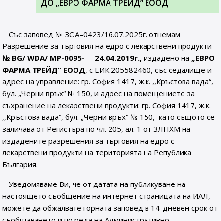
ДО „ЕВРО ФАРМА ТРЕЙД” ЕООД
Със заповед № ЗОА–0423/16.07.2025г. отнемам
Разрешение за търговия на едро с лекарствени продукти
№
BG/ WDA/ MP-0095- 24
.0
4
.201
9
г.,
издадено на
„ЕВРО
ФАРМА ТРЕЙД” ЕООД
, с ЕИК 205582460, със седалище и
адрес на управление: гр. София 1417, ж.к. ,,Кръстова вада“,
бул. „Черни връх“ № 150, и адрес на помещението за
съхранение на лекарствени продукти: гр. София 1417, ж.к.
,,Кръстова вада“, бул. „Черни връх“ № 150, като същото се
заличава от Регистъра по чл. 205, ал. 1 от ЗЛПХМ на
издадените разрешения за търговия на едро с
лекарствени продукти на територията на Република
България.
Уведомяваме Ви, че от датата на публикуване на
настоящето съобщение на интернет страницата на ИАЛ,
можете да обжалвате горната заповед в 14-дневен срок от
съобщаването и по реда на Административно-