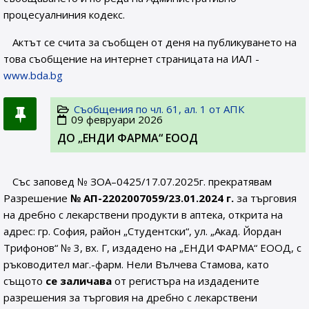
процесуалниния кодекс.
Актът се счита за съобщен от деня на публикуването на
това съобщение на интернет страницата на ИАЛ -
www.bda.bg
Съобщения по чл. 61, ал. 1 от АПК
09 февруари 2026
ДО „ЕНДИ ФАРМА“ ЕООД
Със заповед № ЗОА–0425/17.07.2025г. прекратявам
Разрешение
№
АП-2202007059
/23.01.2024 г.
за търговия
на дребно с лекарствени продукти в аптека, открита на
адрес: гр. София, район „Студентски“, ул. „Акад. Йордан
Трифонов“ № 3, вх. Г, издадено на „ЕНДИ ФАРМА“ ЕООД, с
ръководител маг.-фарм. Нели Вълчева Стамова, като
същото
се заличава
от регистъра на издадените
разрешения за търговия на дребно с лекарствени