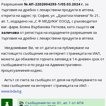
Разрешение
№ АП-220
2004293-1
/05.03.2024 г.
за
търговия на дребно с лекарствени продукти в аптека,
открита на адрес: гр. София, ул. „Дукатска планина“ № 21,
ап. 1, издадено на „С Ф МЕДИКА“ ЕООД, с ръководител
маг.-фарм. Бояна Върбанова Петкова, като същото
се
заличава
от регистъра на издадените разрешения за
търговия на дребно с лекарствени продукти в аптека.
Уведомяваме Ви, че от датата на публикуване на
настоящето съобщение на интернет страницата на ИАЛ,
можете да обжалвате горната заповед в 14-дневен срок от
съобщаването и по реда на Административно-
процесуалниния кодекс.
Актът се счита за съобщен от деня на публикуването на
това съобщение на интернет страницата на ИАЛ -
www.bda.bg
Съобщения по чл. 61, ал. 1 от АПК