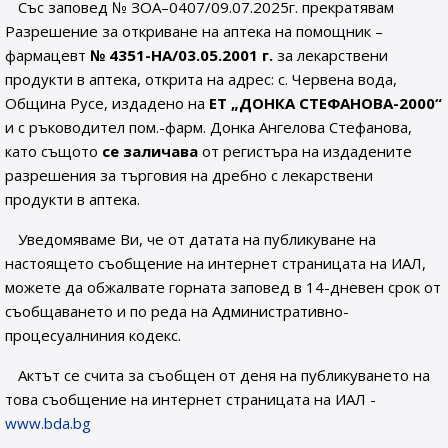
Със заповед № ЗОА–0407/09.07.2025г. прекратявам
Разрешение за откриване на аптека на помощник –
фармацевт
№ 4351-НА/03.05.2001 г.
за лекарствени
продукти в аптека, открита на адрес: с. Червена вода,
Община Русе, издадено на
ЕТ
„ДОНКА СТЕФАНОВА-2000“
и с ръководител пом.-фарм. Донка Ангелова Стефанова,
като същото
се заличава
от регистъра на издадените
разрешения за търговия на дребно с лекарствени
продукти в аптека.
Уведомяваме Ви, че от датата на публикуване на
настоящето съобщение на интернет страницата на ИАЛ,
можете да обжалвате горната заповед в 14-дневен срок от
съобщаването и по реда на Административно-
процесуалниния кодекс.
Актът се счита за съобщен от деня на публикуването на
това съобщение на интернет страницата на ИАЛ -
www.bda.bg