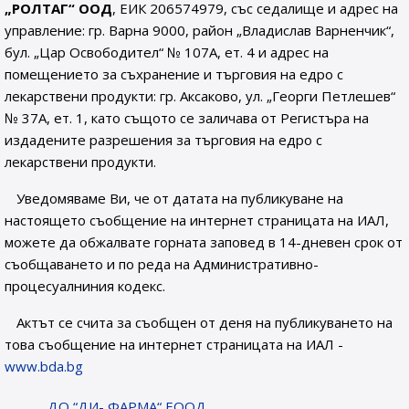
„РОЛТАГ“ ООД
, ЕИК 206574979, със седалище и адрес на
управление: гр. Варна 9000, район „Владислав Варненчик“,
бул. „Цар Освободител“ № 107А, ет. 4 и адрес на
помещението за съхранение и търговия на едро с
лекарствени продукти: гр. Аксаково, ул. „Георги Петлешев“
№ 37А, ет. 1, като същото се заличава от Регистъра на
издадените разрешения за търговия на едро с
лекарствени продукти.
Уведомяваме Ви, че от датата на публикуване на
настоящето съобщение на интернет страницата на ИАЛ,
можете да обжалвате горната заповед в 14-дневен срок от
съобщаването и по реда на Административно-
процесуалниния кодекс.
Актът се счита за съобщен от деня на публикуването на
това съобщение на интернет страницата на ИАЛ -
www.bda.bg
ДО “ДИ- ФАРМА“ ЕООД