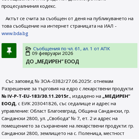
процесуалниния кодекс.
Актът се счита за съобщен от деня на публикуването на
това съобщение на интернет страницата на ИАЛ -
www.bda.bg
Съобщения по чл. 61, ал. 1 от АПК
09 февруари 2026
ДО „МЕДИРЕН” ЕООД
Със заповед № ЗОА–0382/27.06.2025г. отнемам
Разрешение за търговия на едро с лекарствени продукти
№
IV-P-T-EU-183/
30
.11.201
5г.
, издадено на
„МЕДИРЕН”
ЕООД
, с ЕИК 203041826, със седалище и адрес на
управление: Област Благоевград, Община Сандански, гр.
Сандански 2800, ул. „Свобода“ № 7, ет. 2 и адрес на
помещението за съхранение на лекарствени продукти: гр.
Сандански 2800, землището на с. Поленица, местност